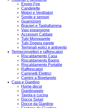
Enviro Fire
Candelette
Motori e Ventilatori
Sonde e sensori
Guarnizioni
Bracieri e Tagliafiamma
Vasi espansione
Accessori Caldaie
Tubi Monoparete
Tubi Doppia parete
Terminali eolici e antivento
Termoconvettori e raffrescatori
Riscaldamento Casa
Riscaldamento Bagno
Riscaldamento Portatile
Raffrescatori
Caminetti Elettrici
Camini a Bioetanolo
Casa e Giardino
Home decor
Giardinaggio
Tavola e cucina
Docce Solari
Docce da Giardino