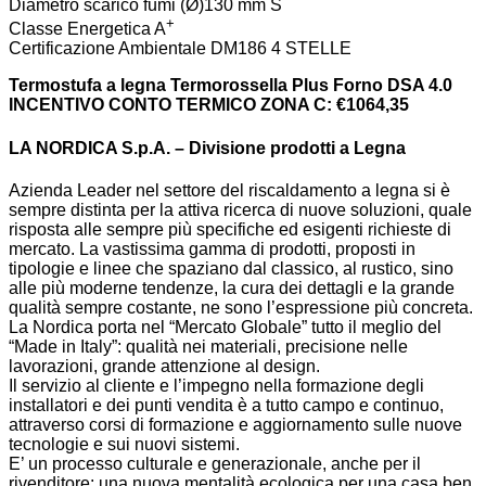
Diametro scarico fumi (Ø)
130 mm S
+
Classe Energetica
A
Certificazione Ambientale DM186
4 STELLE
Termostufa a legna Termorossella Plus Forno DSA 4.0
INCENTIVO CONTO TERMICO ZONA C: €1064,35
LA NORDICA S.p.A. – Divisione prodotti a Legna
Azienda Leader nel settore del riscaldamento a legna si è
sempre distinta per la attiva ricerca di nuove soluzioni, quale
risposta alle sempre più specifiche ed esigenti richieste di
mercato. La vastissima gamma di prodotti, proposti in
tipologie e linee che spaziano dal classico, al rustico, sino
alle più moderne tendenze, la cura dei dettagli e la grande
qualità sempre costante, ne sono l’espressione più concreta.
La Nordica porta nel “Mercato Globale” tutto il meglio del
“Made in Italy”: qualità nei materiali, precisione nelle
lavorazioni, grande attenzione al design.
Il servizio al cliente e l’impegno nella formazione degli
installatori e dei punti vendita è a tutto campo e continuo,
attraverso corsi di formazione e aggiornamento sulle nuove
tecnologie e sui nuovi sistemi.
E’ un processo culturale e generazionale, anche per il
rivenditore: una nuova mentalità ecologica per una casa ben