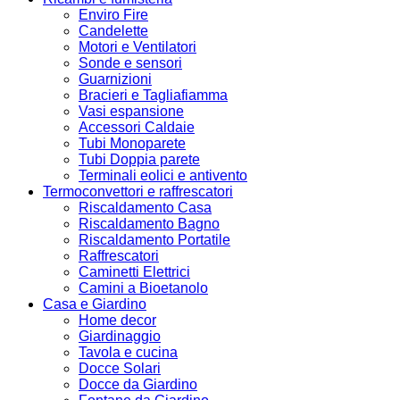
Enviro Fire
Candelette
Motori e Ventilatori
Sonde e sensori
Guarnizioni
Bracieri e Tagliafiamma
Vasi espansione
Accessori Caldaie
Tubi Monoparete
Tubi Doppia parete
Terminali eolici e antivento
Termoconvettori e raffrescatori
Riscaldamento Casa
Riscaldamento Bagno
Riscaldamento Portatile
Raffrescatori
Caminetti Elettrici
Camini a Bioetanolo
Casa e Giardino
Home decor
Giardinaggio
Tavola e cucina
Docce Solari
Docce da Giardino