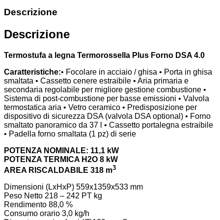
Descrizione
Descrizione
Termostufa a legna Termorossella Plus Forno DSA 4.0
Caratteristiche:
• Focolare in acciaio / ghisa • Porta in ghisa
smaltata • Cassetto cenere estraibile • Aria primaria e
secondaria regolabile per migliore gestione combustione •
Sistema di post-combustione per basse emissioni • Valvola
termostatica aria • Vetro ceramico • Predisposizione per
dispositivo di sicurezza DSA (valvola DSA optional) • Forno
smaltato panoramico da 37 l • Cassetto portalegna estraibile
• Padella forno smaltata (1 pz) di serie
POTENZA NOMINALE: 11,1 kW
POTENZA TERMICA H2O 8 kW
3
AREA RISCALDABILE 318 m
Dimensioni (LxHxP)
559x1359x533 mm
Peso Netto
218 – 242 PT kg
Rendimento
88,0 %
Consumo orario
3,0 kg/h