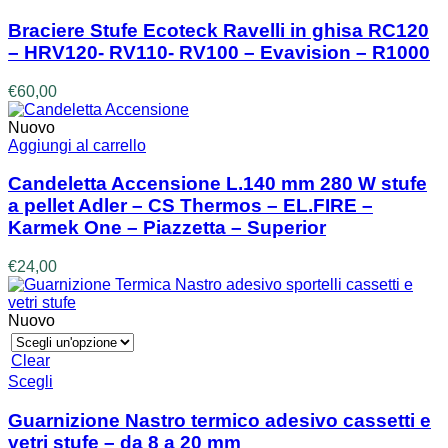
Braciere Stufe Ecoteck Ravelli in ghisa RC120
– HRV120- RV110- RV100 – Evavision – R1000
€
60,00
Nuovo
Aggiungi al carrello
Candeletta Accensione L.140 mm 280 W stufe
a pellet Adler – CS Thermos – EL.FIRE –
Karmek One – Piazzetta – Superior
€
24,00
Nuovo
Clear
Questo
Scegli
prodotto
ha
Guarnizione Nastro termico adesivo cassetti e
più
vetri stufe – da 8 a 20 mm