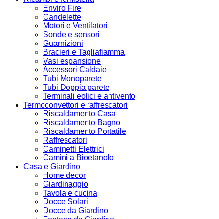
Enviro Fire
Candelette
Motori e Ventilatori
Sonde e sensori
Guarnizioni
Bracieri e Tagliafiamma
Vasi espansione
Accessori Caldaie
Tubi Monoparete
Tubi Doppia parete
Terminali eolici e antivento
Termoconvettori e raffrescatori
Riscaldamento Casa
Riscaldamento Bagno
Riscaldamento Portatile
Raffrescatori
Caminetti Elettrici
Camini a Bioetanolo
Casa e Giardino
Home decor
Giardinaggio
Tavola e cucina
Docce Solari
Docce da Giardino