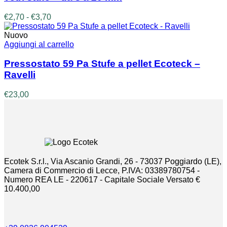
varianti.
Le
Fascia
€
2,70
-
€
3,70
opzioni
di
possono
prezzo:
Nuovo
essere
da
Aggiungi al carrello
scelte
€2,70
nella
a
Pressostato 59 Pa Stufe a pellet Ecoteck –
pagina
€3,70
Ravelli
del
prodotto
€
23,00
Ecotek S.r.l., Via Ascanio Grandi, 26 - 73037 Poggiardo (LE),
Camera di Commercio di Lecce, P.IVA: 03389780754 -
Numero REA LE - 220617 - Capitale Sociale Versato €
10.400,00