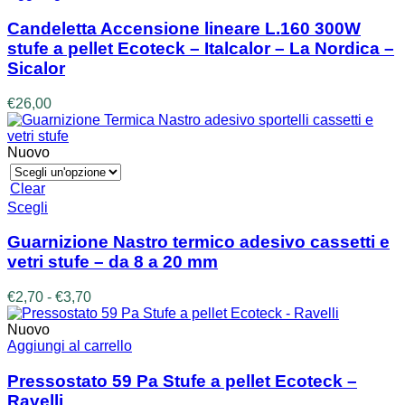
Candeletta Accensione lineare L.160 300W
stufe a pellet Ecoteck – Italcalor – La Nordica –
Sicalor
€
26,00
Nuovo
Clear
Questo
Scegli
prodotto
ha
Guarnizione Nastro termico adesivo cassetti e
più
vetri stufe – da 8 a 20 mm
varianti.
Le
Fascia
€
2,70
-
€
3,70
opzioni
di
possono
prezzo:
Nuovo
essere
da
Aggiungi al carrello
scelte
€2,70
nella
a
Pressostato 59 Pa Stufe a pellet Ecoteck –
pagina
€3,70
Ravelli
del