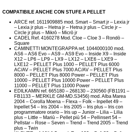
COMPATIBILE ANCHE CON STUFE A PELLET
ARCE ref. 1611909885 mod. Smart – Smart jr – Lexia jr
– Lexia jr plus – Hetna jr – Hetna jr plus – Circle jr –
Circle jr plus – Mikrò – Micrò jr
CADEL Ref. 4160278 Mod. Cloe – Cloe 3 – Rondò –
Square
CAMINETTI MONTEGRAPPA ref. 1044000100 mod.
AS6 – AS6 Evo – AS9 – AS9 Evo – Inside X9 – Inside
X12 – LP6 – LP9 – LX9 – LX12 – LXE6 – LXE9 –
LXE12 – PELLET Plus 1000 – PELLET Plus 6000
AC/AV – PELLET Plus 7000 AC/AV – PELLET Plus
8000 – PELLET Plus 8000 Power – PELLET Plus
10000 – PELLET Plus 10000 Power – PELLET Plus
11000 – PELLET Plus 11000 Power
EDILKAMIN ref. 665180 – 268130 – 230560 (FB1191 –
FB1133 – MERKLE GM-MD.S3456) mod. Alba Marea
2004 – Corolla Moena – Flexa – Folk – Inpellet 49 –
Inpellet 54 – Iris 2004 – Iris 2005 – Iris plus – Iris con
programmatore orario – Iris up – Junior – Lilia – Lilia
plus – Little – Mariù – Pellet più 54 – Pellinsert 54 –
Pellstar – Rose – Seven – Trend – Trend 2005 – Trend
plus – Twin