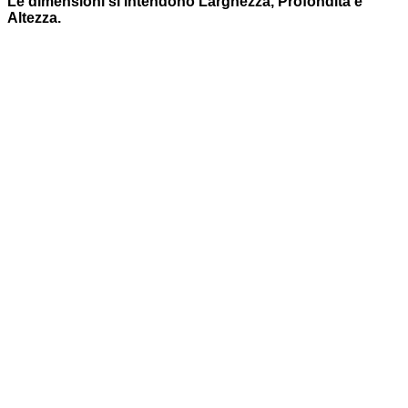
Le dimensioni si intendono Larghezza, Profondità e
Altezza.