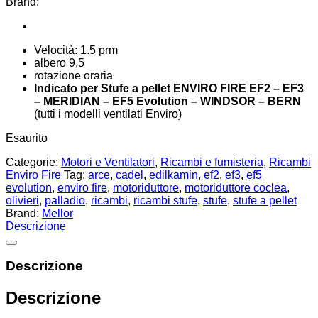
Brand:
Velocità: 1.5 prm
albero 9,5
rotazione oraria
Indicato per Stufe a pellet ENVIRO FIRE EF2 – EF3
– MERIDIAN – EF5 Evolution – WINDSOR – BERN
(tutti i modelli ventilati Enviro)
Esaurito
Categorie:
Motori e Ventilatori
,
Ricambi e fumisteria
,
Ricambi
Enviro Fire
Tag:
arce
,
cadel
,
edilkamin
,
ef2
,
ef3
,
ef5
evolution
,
enviro fire
,
motoriduttore
,
motoriduttore coclea
,
olivieri
,
palladio
,
ricambi
,
ricambi stufe
,
stufe
,
stufe a pellet
Brand:
Mellor
Descrizione
Descrizione
Descrizione