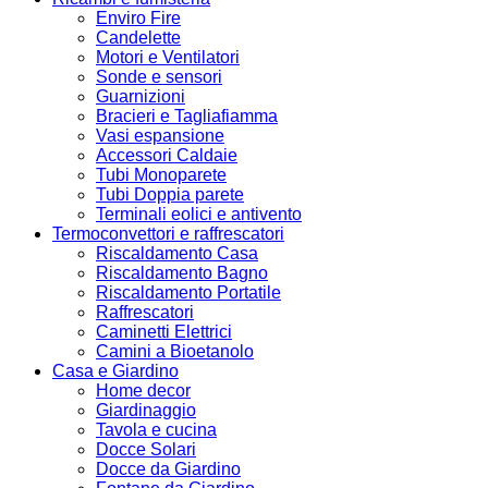
Enviro Fire
Candelette
Motori e Ventilatori
Sonde e sensori
Guarnizioni
Bracieri e Tagliafiamma
Vasi espansione
Accessori Caldaie
Tubi Monoparete
Tubi Doppia parete
Terminali eolici e antivento
Termoconvettori e raffrescatori
Riscaldamento Casa
Riscaldamento Bagno
Riscaldamento Portatile
Raffrescatori
Caminetti Elettrici
Camini a Bioetanolo
Casa e Giardino
Home decor
Giardinaggio
Tavola e cucina
Docce Solari
Docce da Giardino