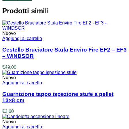
originale
attuale
era:
è:
Prodotti simili
€107,00.
€97,00.
Nuovo
Aggiungi al carrello
Cestello Bruciatore Stufa Enviro Fire EF2 – EF3
– WINDSOR
€
49,00
Nuovo
Aggiungi al carrello
Guarnizione tappo ispezione stufe a pellet
13×8 cm
€
3,60
Nuovo
Aggiungi al carrello