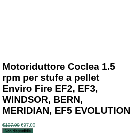
Motoriduttore Coclea 1.5
rpm per stufe a pellet
Enviro Fire EF2, EF3,
WINDSOR, BERN,
MERIDIAN, EF5 EVOLUTION
Il
Il
€
107,00
€
97,00
prezzo
prezzo
Non disponibile