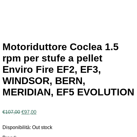
Motoriduttore Coclea 1.5
rpm per stufe a pellet
Enviro Fire EF2, EF3,
WINDSOR, BERN,
MERIDIAN, EF5 EVOLUTION
Il
Il
€
107,00
€
97,00
prezzo
prezzo
originale
attuale
Disponibilità:
Out stock
era:
è:
€107,00.
€97,00.