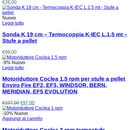
€
26,00
Nuovo
Leggi tutto
Sonda K 19 cm – Termocoppia K-IEC L.1,5 mt –
Stufe a pellet
€
69,00
-9%
Nuovo
Leggi tutto
Motoriduttore Coclea 1.5 rpm per stufe a pellet
Enviro Fire EF2, EF3, WINDSOR, BERN,
MERIDIAN, EF5 EVOLUTION
Il
Il
€
107,00
€
97,00
prezzo
prezzo
originale
attuale
-10%
Nuovo
era:
è:
Aggiungi al carrello
€107,00.
€97,00.
Motoriduttore Coclea 3 rpm termostufe