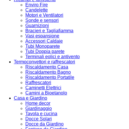
Enviro Fire
Candelette
Motori e Ventilatori
Sonde e sensori
Guarnizioni
Bracieri e Tagliafiamma
Vasi espansione
Accessori Caldaie
Tubi Monoparete
Tubi Doppia parete
Terminali eolici e antivento
Termoconvettori e raffrescatori
Riscaldamento Casa
Riscaldamento Bagno
Riscaldamento Portatile
Raffrescatori
Caminetti Elettrici
Camini a Bioetanolo
Casa e Giardino
Home decor
Giardinaggio
Tavola e cucina
Docce Solari
Docce da Giardino