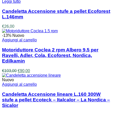
Leggi tutto
Candeletta Accensione stufe a pellet Ecoforest
L.146mm
€
26,00
-13%
Nuovo
Aggiungi al carrello
Motoriduttore Coclea 2 rpm Albero 9,5 per
Ravelli, Adler, Cola, Ecoforest, Nordica,
Edilkamin
Il
Il
€
103,00
€
90,00
prezzo
prezzo
originale
attuale
Nuovo
era:
è:
Aggiungi al carrello
€103,00.
€90,00.
Candeletta Accensione lineare L.160 300W
stufe a pellet Ecoteck – Italcalor – La Nordica –
Sicalor