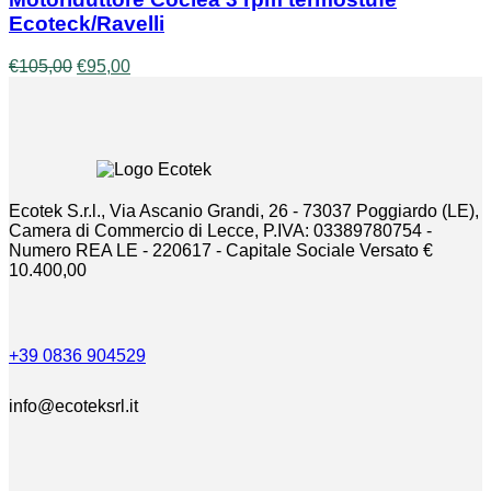
Ecoteck/Ravelli
Il
Il
€
105,00
€
95,00
prezzo
prezzo
originale
attuale
era:
è:
€105,00.
€95,00.
Ecotek S.r.l., Via Ascanio Grandi, 26 - 73037 Poggiardo (LE),
Camera di Commercio di Lecce, P.IVA: 03389780754 -
Numero REA LE - 220617 - Capitale Sociale Versato €
10.400,00
+39 0836 904529
info@ecoteksrl.it