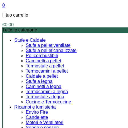
0
Il tuo carrello
€
0,00
Tutte le categorie
Stufe e Caldaie
Stufe a pellet ventilate
Stufe a pellet canalizzate
Policombustibili
Caminetti a pellet
Termostufe a pellet
Termocamini a pellet
Caldaie a pellet
Stufe a legna
Caminetti a legna
Termocamini a legna
Termostufe a legna
Cucine e Termocucine
Ricambi e fumisteria
Enviro Fire
Candelette
Motori e Ventilatori
Sonde e sensori