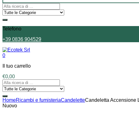
Telefono
+39 0836 904529
0
Il tuo carrello
€
0,00
Home
Ricambi e fumisteria
Candelette
Candeletta Accensione L.
Nuovo