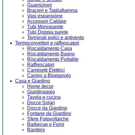
Guarnizioni
Bracieri e Tagliafiamma
Vasi espansione
Accessori Caldaie
Tubi Monoparete
Tubi Doppia parete
Terminali eolici e antivento
Termoconvettori e raffrescatori
Riscaldamento Casa
Riscaldamento Bagno
Riscaldamento Portatile
Raffrescatori
Caminetti Elettrici
Camini a Bioetanolo
Casa e Giardino
Home decor
Giardinaggio
Tavola e cucina
Docce Solari
Docce da Giardino
Fontane da Giardino
Sfere Fotovoltaiche
Barbecue e Forni
Bambini