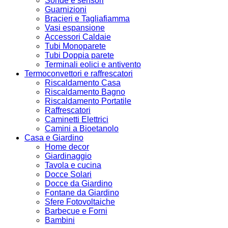
Sonde e sensori
Guarnizioni
Bracieri e Tagliafiamma
Vasi espansione
Accessori Caldaie
Tubi Monoparete
Tubi Doppia parete
Terminali eolici e antivento
Termoconvettori e raffrescatori
Riscaldamento Casa
Riscaldamento Bagno
Riscaldamento Portatile
Raffrescatori
Caminetti Elettrici
Camini a Bioetanolo
Casa e Giardino
Home decor
Giardinaggio
Tavola e cucina
Docce Solari
Docce da Giardino
Fontane da Giardino
Sfere Fotovoltaiche
Barbecue e Forni
Bambini