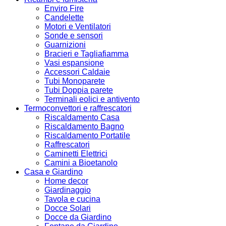
Enviro Fire
Candelette
Motori e Ventilatori
Sonde e sensori
Guarnizioni
Bracieri e Tagliafiamma
Vasi espansione
Accessori Caldaie
Tubi Monoparete
Tubi Doppia parete
Terminali eolici e antivento
Termoconvettori e raffrescatori
Riscaldamento Casa
Riscaldamento Bagno
Riscaldamento Portatile
Raffrescatori
Caminetti Elettrici
Camini a Bioetanolo
Casa e Giardino
Home decor
Giardinaggio
Tavola e cucina
Docce Solari
Docce da Giardino