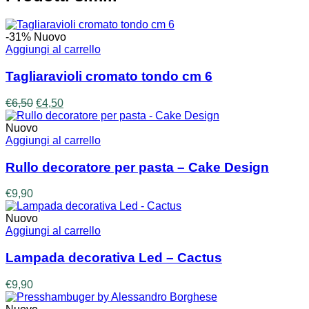
-31%
Nuovo
Aggiungi al carrello
Tagliaravioli cromato tondo cm 6
Il
Il
€
6,50
€
4,50
prezzo
prezzo
originale
attuale
Nuovo
era:
è:
Aggiungi al carrello
€6,50.
€4,50.
Rullo decoratore per pasta – Cake Design
€
9,90
Nuovo
Aggiungi al carrello
Lampada decorativa Led – Cactus
€
9,90