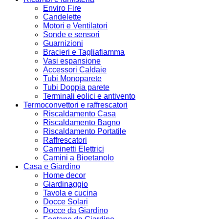
Enviro Fire
Candelette
Motori e Ventilatori
Sonde e sensori
Guarnizioni
Bracieri e Tagliafiamma
Vasi espansione
Accessori Caldaie
Tubi Monoparete
Tubi Doppia parete
Terminali eolici e antivento
Termoconvettori e raffrescatori
Riscaldamento Casa
Riscaldamento Bagno
Riscaldamento Portatile
Raffrescatori
Caminetti Elettrici
Camini a Bioetanolo
Casa e Giardino
Home decor
Giardinaggio
Tavola e cucina
Docce Solari
Docce da Giardino