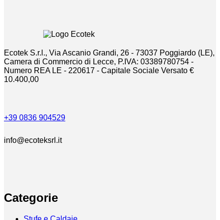
possono
prezzo:
essere
da
scelte
€400,00
nella
a
pagina
€660,00
del
Ecotek S.r.l., Via Ascanio Grandi, 26 - 73037 Poggiardo (LE),
prodotto
Camera di Commercio di Lecce, P.IVA: 03389780754 -
Numero REA LE - 220617 - Capitale Sociale Versato €
10.400,00
+39 0836 904529
info@ecoteksrl.it
Categorie
Stufe e Caldaie