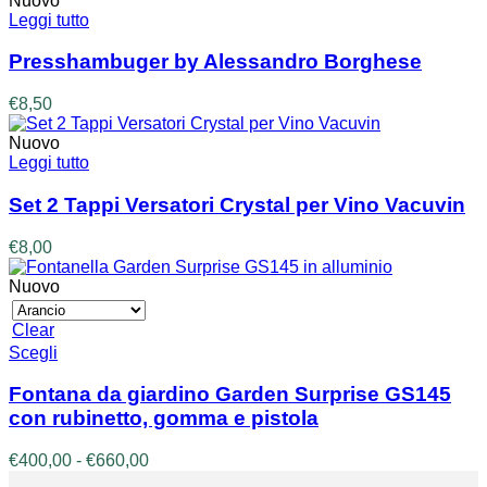
Nuovo
Leggi tutto
Presshambuger by Alessandro Borghese
€
8,50
Nuovo
Leggi tutto
Set 2 Tappi Versatori Crystal per Vino Vacuvin
€
8,00
Nuovo
Clear
Questo
Scegli
prodotto
ha
Fontana da giardino Garden Surprise GS145
più
con rubinetto, gomma e pistola
varianti.
Le
Fascia
€
400,00
-
€
660,00
opzioni
di