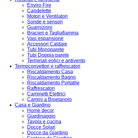
Enviro Fire
Candelette
Motori e Ventilatori
Sonde e sensori
Guarnizioni
Bracieri e Tagliafiamma
Vasi espansione
Accessori Caldaie
Tubi Monoparete
Tubi Doppia parete
Terminali eolici e antivento
Termoconvettori e raffrescatori
Riscaldamento Casa
Riscaldamento Bagno
Riscaldamento Portatile
Raffrescatori
Caminetti Elettrici
Camini a Bioetanolo
Casa e Giardino
Home decor
Giardinaggio
Tavola e cucina
Docce Solari
Docce da Giardino