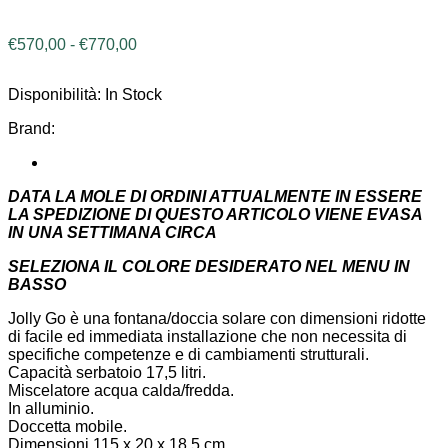
Fascia
€
570,00
-
€
770,00
di
prezzo:
Disponibilità:
In Stock
da
€570,00
Brand:
a
€770,00
DATA LA MOLE DI ORDINI ATTUALMENTE IN ESSERE
LA SPEDIZIONE DI QUESTO ARTICOLO VIENE EVASA
IN UNA SETTIMANA CIRCA
SELEZIONA IL COLORE DESIDERATO NEL MENU IN
BASSO
Jolly Go è una fontana/doccia solare con dimensioni ridotte
di facile ed immediata installazione che non necessita di
specifiche competenze e di cambiamenti strutturali.
Capacità serbatoio 17,5 litri.
Miscelatore acqua calda/fredda.
In alluminio.
Doccetta mobile.
Dimensioni 115 x 20 x 18,5 cm.