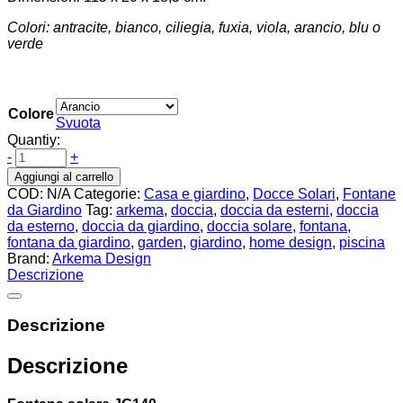
Colori: antracite, bianco, ciliegia, fuxia, viola, arancio, blu o
verde
Colore
Svuota
Quantiy:
-
+
Aggiungi al carrello
COD:
N/A
Categorie:
Casa e giardino
,
Docce Solari
,
Fontane
da Giardino
Tag:
arkema
,
doccia
,
doccia da esterni
,
doccia
da esterno
,
doccia da giardino
,
doccia solare
,
fontana
,
fontana da giardino
,
garden
,
giardino
,
home design
,
piscina
Brand:
Arkema Design
Descrizione
Descrizione
Descrizione