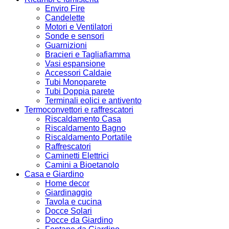
Enviro Fire
Candelette
Motori e Ventilatori
Sonde e sensori
Guarnizioni
Bracieri e Tagliafiamma
Vasi espansione
Accessori Caldaie
Tubi Monoparete
Tubi Doppia parete
Terminali eolici e antivento
Termoconvettori e raffrescatori
Riscaldamento Casa
Riscaldamento Bagno
Riscaldamento Portatile
Raffrescatori
Caminetti Elettrici
Camini a Bioetanolo
Casa e Giardino
Home decor
Giardinaggio
Tavola e cucina
Docce Solari
Docce da Giardino