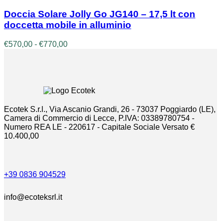
€380,00
prodotto
pagina
ha
Doccia Solare Jolly Go JG140 – 17,5 lt con
del
più
prodotto
doccetta mobile in alluminio
varianti.
Le
Fascia
€
570,00
-
€
770,00
opzioni
di
possono
prezzo:
essere
da
scelte
€570,00
nella
a
pagina
€770,00
del
Ecotek S.r.l., Via Ascanio Grandi, 26 - 73037 Poggiardo (LE),
prodotto
Camera di Commercio di Lecce, P.IVA: 03389780754 -
Numero REA LE - 220617 - Capitale Sociale Versato €
10.400,00
+39 0836 904529
info@ecoteksrl.it