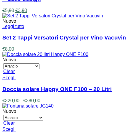
Il
Il
€
5,90
€
3,90
prezzo
prezzo
originale
attuale
Nuovo
era:
è:
Leggi tutto
€5,90.
€3,90.
Set 2 Tappi Versatori Crystal per Vino Vacuvin
€
8,00
Nuovo
Clear
Questo
Scegli
prodotto
ha
Doccia solare Happy ONE F100 – 20 Litri
più
varianti.
Fascia
€
320,00
-
€
380,00
Le
di
opzioni
prezzo:
Nuovo
possono
da
essere
€320,00
Clear
scelte
a
Questo
Scegli
nella