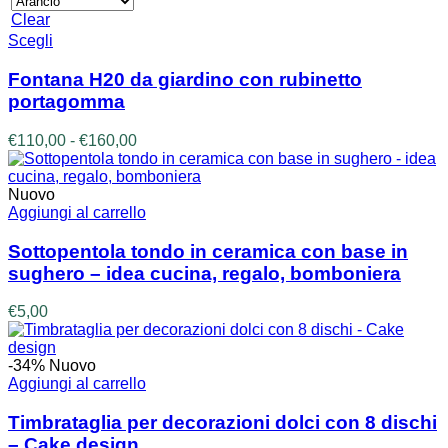
Clear
Questo
Scegli
prodotto
ha
Fontana H20 da giardino con rubinetto
più
portagomma
varianti.
Le
Fascia
€
110,00
-
€
160,00
opzioni
di
possono
prezzo:
essere
da
Nuovo
scelte
€110,00
Aggiungi al carrello
nella
a
pagina
€160,00
Sottopentola tondo in ceramica con base in
del
sughero – idea cucina, regalo, bomboniera
prodotto
€
5,00
-34%
Nuovo
Aggiungi al carrello
Timbrataglia per decorazioni dolci con 8 dischi
– Cake design