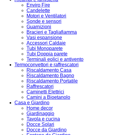
Enviro Fire
Candelette
Motori e Ventilatori
Sonde e sensori
Guarnizioni
Bracieri e Tagliafiamma
Vasi espansione
Accessori Caldaie
Tubi Monoparete
Tubi Doppia parete
Terminali eolici e antivento
Termoconvettori e raffrescatori
Riscaldamento Casa
Riscaldamento Bagno
Riscaldamento Portatile
Raffrescatori
Caminetti Elettrici
Camini a Bioetanolo
Casa e Giardino
Home decor
Giardinaggio
Tavola e cucina
Docce Solari
Docce da Giardino