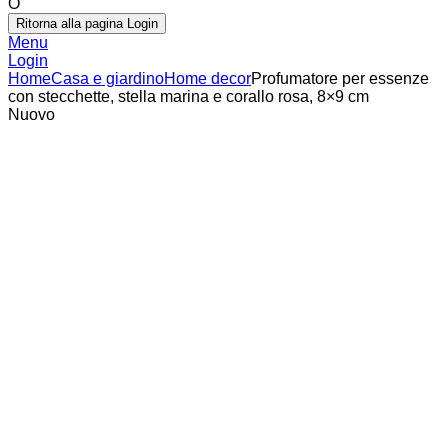
O
Ritorna alla pagina Login
Menu
Login
Home
Casa e giardino
Home decor
Profumatore per essenze
con stecchette, stella marina e corallo rosa, 8×9 cm
Nuovo