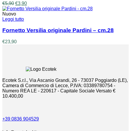
Il
Il
€
5,90
€
3,90
prezzo
prezzo
originale
attuale
Nuovo
era:
è:
Leggi tutto
€5,90.
€3,90.
Fornetto Versilia originale Pardini – cm.28
€
23,90
Ecotek S.r.l., Via Ascanio Grandi, 26 - 73037 Poggiardo (LE),
Camera di Commercio di Lecce, P.IVA: 03389780754 -
Numero REA LE - 220617 - Capitale Sociale Versato €
10.400,00
+39 0836 904529