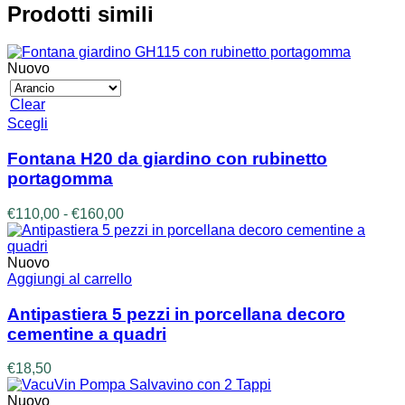
Prodotti simili
Nuovo
Clear
Questo
Scegli
prodotto
ha
Fontana H20 da giardino con rubinetto
più
portagomma
varianti.
Le
Fascia
€
110,00
-
€
160,00
opzioni
di
possono
prezzo:
essere
da
Nuovo
scelte
€110,00
Aggiungi al carrello
nella
a
pagina
€160,00
Antipastiera 5 pezzi in porcellana decoro
del
cementine a quadri
prodotto
€
18,50
Nuovo