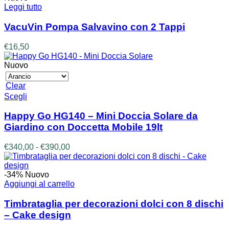
Leggi tutto
VacuVin Pompa Salvavino con 2 Tappi
€
16,50
Nuovo
Clear
Questo
Scegli
prodotto
ha
Happy Go HG140 – Mini Doccia Solare da
più
Giardino con Doccetta Mobile 19lt
varianti.
Le
Fascia
€
340,00
-
€
390,00
opzioni
di
possono
prezzo:
essere
da
-34%
Nuovo
scelte
€340,00
Aggiungi al carrello
nella
a
pagina
€390,00
Timbrataglia per decorazioni dolci con 8 dischi
del
– Cake design
prodotto