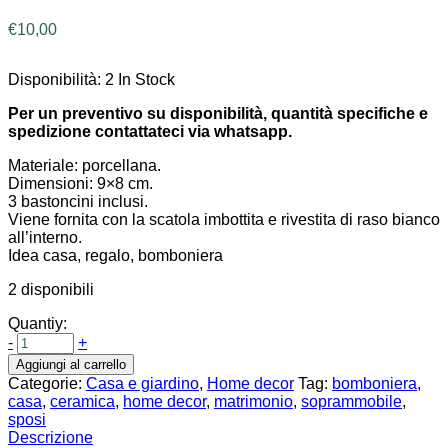
€
10,00
Disponibilità:
2 In Stock
Per un preventivo su disponibilità, quantità specifiche e
spedizione contattateci via whatsapp.
Materiale: porcellana.
Dimensioni: 9×8 cm.
3 bastoncini inclusi.
Viene fornita con la scatola imbottita e rivestita di raso bianco
all’interno.
Idea casa, regalo, bomboniera
2 disponibili
Quantiy:
-
+
Aggiungi al carrello
Categorie:
Casa e giardino
,
Home decor
Tag:
bomboniera
,
casa
,
ceramica
,
home decor
,
matrimonio
,
soprammobile
,
sposi
Descrizione