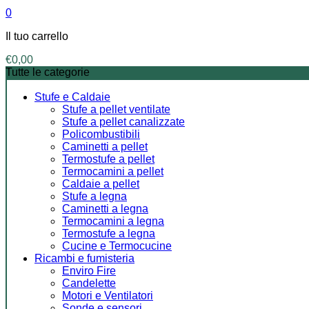
0
Il tuo carrello
€
0,00
Tutte le categorie
Stufe e Caldaie
Stufe a pellet ventilate
Stufe a pellet canalizzate
Policombustibili
Caminetti a pellet
Termostufe a pellet
Termocamini a pellet
Caldaie a pellet
Stufe a legna
Caminetti a legna
Termocamini a legna
Termostufe a legna
Cucine e Termocucine
Ricambi e fumisteria
Enviro Fire
Candelette
Motori e Ventilatori
Sonde e sensori