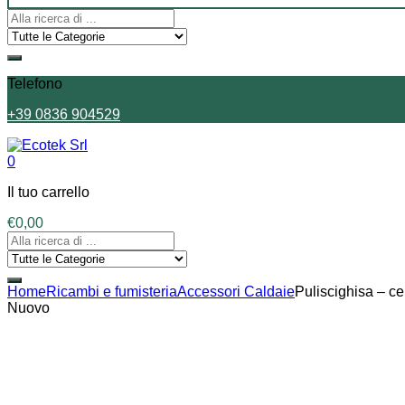
Telefono
+39 0836 904529
0
Il tuo carrello
€
0,00
Home
Ricambi e fumisteria
Accessori Caldaie
Puliscighisa – ce
Nuovo