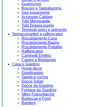
Guarnizioni
Bracieri e Tagliafiamma
Vasi espansione
Accessori Caldaie
Tubi Monoparete
Tubi Doppia parete
Terminali eolici e antivento
Termoconvettori e raffrescatori
Riscaldamento Casa
Riscaldamento Bagno
Riscaldamento Portatile
Raffrescatori
Caminetti Elettrici
Camini a Bioetanolo
Casa e Giardino
Home decor
Giardinaggio
Tavola e cucina
Docce Solari
Docce da Giardino
Fontane da Giardino
Sfere Fotovoltaiche
Barbecue e Forni
Bambini