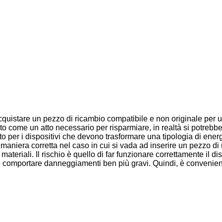
 acquistare un pezzo di ricambio compatibile e non originale per
o come un atto necessario per risparmiare, in realtà si potrebbe
 per i dispositivi che devono trasformare una tipologia di energia 
maniera corretta nel caso in cui si vada ad inserire un pezzo d
ateriali. Il rischio è quello di far funzionare correttamente il d
mportare danneggiamenti ben più gravi. Quindi, è conveniente ri