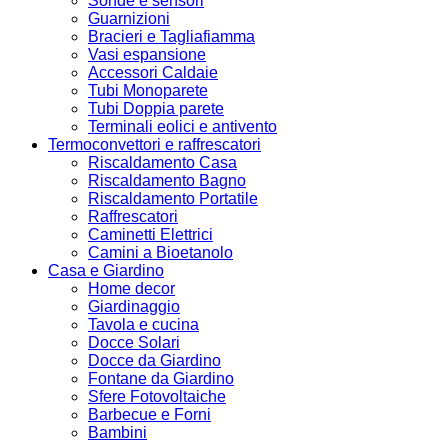
Sonde e sensori
Guarnizioni
Bracieri e Tagliafiamma
Vasi espansione
Accessori Caldaie
Tubi Monoparete
Tubi Doppia parete
Terminali eolici e antivento
Termoconvettori e raffrescatori
Riscaldamento Casa
Riscaldamento Bagno
Riscaldamento Portatile
Raffrescatori
Caminetti Elettrici
Camini a Bioetanolo
Casa e Giardino
Home decor
Giardinaggio
Tavola e cucina
Docce Solari
Docce da Giardino
Fontane da Giardino
Sfere Fotovoltaiche
Barbecue e Forni
Bambini