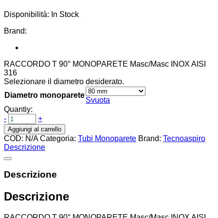
prezzo:
Disponibilità:
In Stock
da
€25,00
Brand:
a
€72,00
RACCORDO T 90° MONOPARETE Masc/Masc INOX AISI
316
Selezionare il diametro desiderato.
Diametro monoparete
Svuota
Quantiy:
-
+
Aggiungi al carrello
COD:
N/A
Categoria:
Tubi Monoparete
Brand:
Tecnoaspiro
Descrizione
Descrizione
Descrizione
RACCORDO T 90° MONOPARETE Masc/Masc INOX AISI