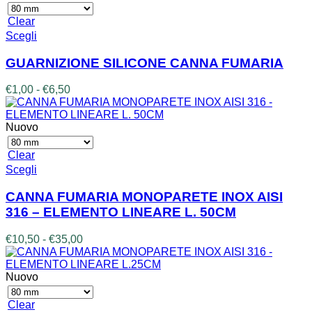
da
scelte
€12,00
Clear
nella
a
Questo
Scegli
pagina
€37,00
prodotto
del
ha
prodotto
GUARNIZIONE SILICONE CANNA FUMARIA
più
varianti.
Fascia
€
1,00
-
€
6,50
Le
di
opzioni
prezzo:
possono
da
Nuovo
essere
€1,00
scelte
a
Clear
nella
€6,50
Questo
Scegli
pagina
prodotto
del
ha
CANNA FUMARIA MONOPARETE INOX AISI
prodotto
più
316 – ELEMENTO LINEARE L. 50CM
varianti.
Le
Fascia
€
10,50
-
€
35,00
opzioni
di
possono
prezzo:
essere
da
Nuovo
scelte
€10,50
nella
a
Clear
pagina