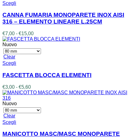
€35,00
Questo
Scegli
del
prodotto
prodotto
ha
CANNA FUMARIA MONOPARETE INOX AISI
più
316 – ELEMENTO LINEARE L.25CM
varianti.
Le
Fascia
€
7,00
-
€
15,00
opzioni
di
possono
prezzo:
Nuovo
essere
da
scelte
€7,00
Clear
nella
a
Questo
Scegli
pagina
€15,00
prodotto
del
ha
prodotto
FASCETTA BLOCCA ELEMENTI
più
varianti.
Fascia
€
3,00
-
€
5,60
Le
di
opzioni
prezzo:
possono
da
Nuovo
essere
€3,00
scelte
a
Clear
nella
€5,60
Questo
Scegli
pagina
prodotto
del
ha
MANICOTTO MASC/MASC MONOPARETE
prodotto