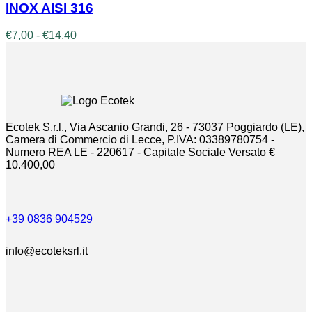
più
INOX AISI 316
varianti.
Le
Fascia
€
7,00
-
€
14,40
opzioni
di
possono
prezzo:
essere
da
scelte
€7,00
nella
a
pagina
€14,40
del
Ecotek S.r.l., Via Ascanio Grandi, 26 - 73037 Poggiardo (LE),
prodotto
Camera di Commercio di Lecce, P.IVA: 03389780754 -
Numero REA LE - 220617 - Capitale Sociale Versato €
10.400,00
+39 0836 904529
info@ecoteksrl.it