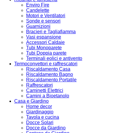
Enviro Fire
Candelette
Motori e Ventilatori
Sonde e sensori
Guarnizioni
Bracieri e Tagliafiamma
Vasi espansione
Accessori Caldaie
Tubi Monoparete
Tubi Doppia parete
Terminali eolici e antivento
Termoconvettori e raffrescatori
Riscaldamento Casa
Riscaldamento Bagno
Riscaldamento Portatile
Raffrescatori
Caminetti Elettrici
Camini a Bioetanolo
Casa e Giardino
Home decor
Giardinaggio
Tavola e cucina
Docce Solari
Docce da Giardino