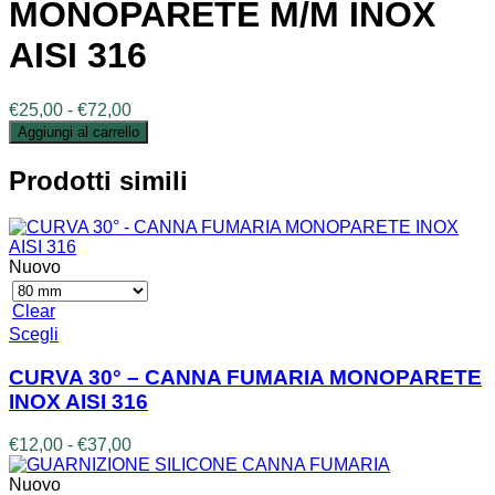
MONOPARETE M/M INOX
AISI 316
Fascia
€
25,00
-
€
72,00
di
Aggiungi al carrello
prezzo:
da
Prodotti simili
€25,00
a
€72,00
Nuovo
Clear
Questo
Scegli
prodotto
ha
CURVA 30° – CANNA FUMARIA MONOPARETE
più
INOX AISI 316
varianti.
Le
Fascia
€
12,00
-
€
37,00
opzioni
di
possono
prezzo:
Nuovo
essere