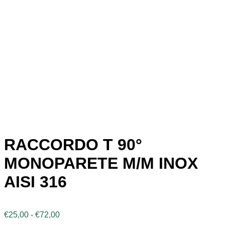
RACCORDO T 90°
MONOPARETE M/M INOX
AISI 316
Fascia
€
25,00
-
€
72,00
di