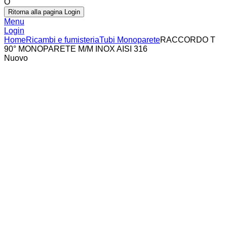
O
Ritorna alla pagina Login
Menu
Login
Home
Ricambi e fumisteria
Tubi Monoparete
RACCORDO T
90° MONOPARETE M/M INOX AISI 316
Nuovo