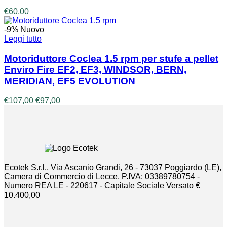
€
60,00
-9%
Nuovo
Leggi tutto
Motoriduttore Coclea 1.5 rpm per stufe a pellet
Enviro Fire EF2, EF3, WINDSOR, BERN,
MERIDIAN, EF5 EVOLUTION
Il
Il
€
107,00
€
97,00
prezzo
prezzo
originale
attuale
era:
è:
€107,00.
€97,00.
Ecotek S.r.l., Via Ascanio Grandi, 26 - 73037 Poggiardo (LE),
Camera di Commercio di Lecce, P.IVA: 03389780754 -
Numero REA LE - 220617 - Capitale Sociale Versato €
10.400,00