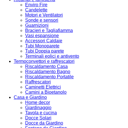
Enviro Fire
Candelette
Motori e Ventilatori
Sonde e sensori
Guarnizioni
Bracieri e Tagliafiamma
Vasi espansione
Accessori Caldaie
Tubi Monoparete
Tubi Doppia parete
Terminali eolici e antivento
Termoconvettori e raffrescatori
Riscaldamento Casa
Riscaldamento Bagno
Riscaldamento Portatile
Raffrescatori
Caminetti Elettrici
Camini a Bioetanolo
Casa e Giardino
Home decor
Giardinaggio
Tavola e cucina
Docce Solari
Docce da Giardino