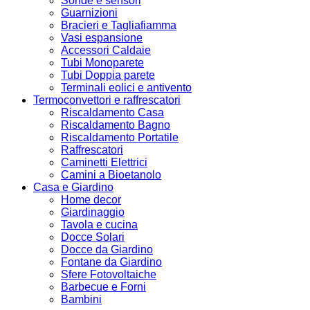
Sonde e sensori
Guarnizioni
Bracieri e Tagliafiamma
Vasi espansione
Accessori Caldaie
Tubi Monoparete
Tubi Doppia parete
Terminali eolici e antivento
Termoconvettori e raffrescatori
Riscaldamento Casa
Riscaldamento Bagno
Riscaldamento Portatile
Raffrescatori
Caminetti Elettrici
Camini a Bioetanolo
Casa e Giardino
Home decor
Giardinaggio
Tavola e cucina
Docce Solari
Docce da Giardino
Fontane da Giardino
Sfere Fotovoltaiche
Barbecue e Forni
Bambini