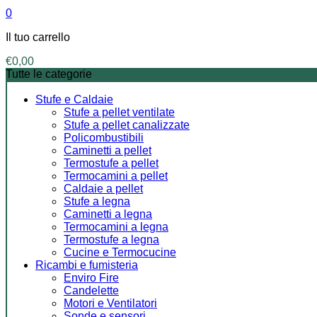
0
Il tuo carrello
€
0,00
Tutte le categorie
Stufe e Caldaie
Stufe a pellet ventilate
Stufe a pellet canalizzate
Policombustibili
Caminetti a pellet
Termostufe a pellet
Termocamini a pellet
Caldaie a pellet
Stufe a legna
Caminetti a legna
Termocamini a legna
Termostufe a legna
Cucine e Termocucine
Ricambi e fumisteria
Enviro Fire
Candelette
Motori e Ventilatori
Sonde e sensori