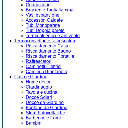
Guarnizioni
Bracieri e Tagliafiamma
Vasi espansione
Accessori Caldaie
Tubi Monoparete
Tubi Doppia parete
Terminali eolici e antivento
Termoconvettori e raffrescatori
Riscaldamento Casa
Riscaldamento Bagno
Riscaldamento Portatile
Raffrescatori
Caminetti Elettrici
Camini a Bioetanolo
Casa e Giardino
Home decor
Giardinaggio
Tavola e cucina
Docce Solari
Docce da Giardino
Fontane da Giardino
Sfere Fotovoltaiche
Barbecue e Forni
Bambini