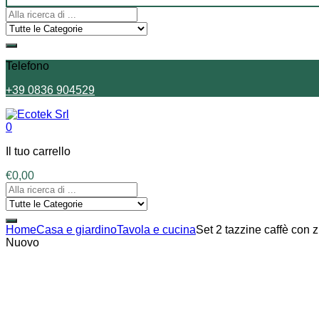
Telefono
+39 0836 904529
0
Il tuo carrello
€
0,00
Home
Casa e giardino
Tavola e cucina
Set 2 tazzine caffè con 
Nuovo