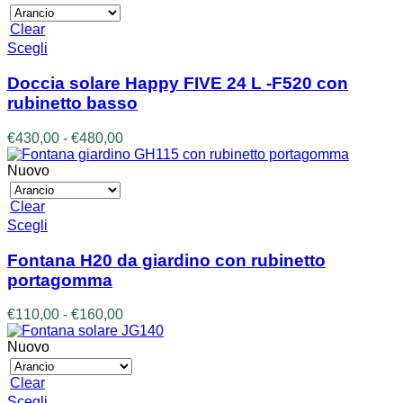
Clear
Questo
Scegli
prodotto
ha
Doccia solare Happy FIVE 24 L -F520 con
più
rubinetto basso
varianti.
Le
Fascia
€
430,00
-
€
480,00
opzioni
di
possono
prezzo:
Nuovo
essere
da
scelte
€430,00
Clear
nella
a
Questo
Scegli
pagina
€480,00
prodotto
del
ha
prodotto
Fontana H20 da giardino con rubinetto
più
portagomma
varianti.
Le
Fascia
€
110,00
-
€
160,00
opzioni
di
possono
prezzo:
Nuovo
essere
da
scelte
€110,00
Clear
nella
a
Questo
Scegli
pagina