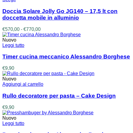
€160,00
prodotto
del
ha
prodotto
Doccia Solare Jolly Go JG140 – 17,5 lt con
più
doccetta mobile in alluminio
varianti.
Le
Fascia
€
570,00
-
€
770,00
opzioni
di
possono
prezzo:
Nuovo
essere
da
Leggi tutto
scelte
€570,00
nella
a
Timer cucina meccanico Alessandro Borghese
pagina
€770,00
del
€
9,90
prodotto
Nuovo
Aggiungi al carrello
Rullo decoratore per pasta – Cake Design
€
9,90
Nuovo
Leggi tutto