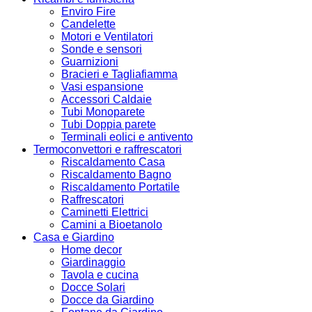
Enviro Fire
Candelette
Motori e Ventilatori
Sonde e sensori
Guarnizioni
Bracieri e Tagliafiamma
Vasi espansione
Accessori Caldaie
Tubi Monoparete
Tubi Doppia parete
Terminali eolici e antivento
Termoconvettori e raffrescatori
Riscaldamento Casa
Riscaldamento Bagno
Riscaldamento Portatile
Raffrescatori
Caminetti Elettrici
Camini a Bioetanolo
Casa e Giardino
Home decor
Giardinaggio
Tavola e cucina
Docce Solari
Docce da Giardino