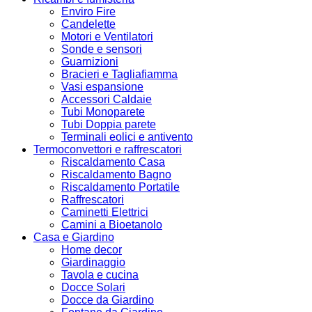
Enviro Fire
Candelette
Motori e Ventilatori
Sonde e sensori
Guarnizioni
Bracieri e Tagliafiamma
Vasi espansione
Accessori Caldaie
Tubi Monoparete
Tubi Doppia parete
Terminali eolici e antivento
Termoconvettori e raffrescatori
Riscaldamento Casa
Riscaldamento Bagno
Riscaldamento Portatile
Raffrescatori
Caminetti Elettrici
Camini a Bioetanolo
Casa e Giardino
Home decor
Giardinaggio
Tavola e cucina
Docce Solari
Docce da Giardino