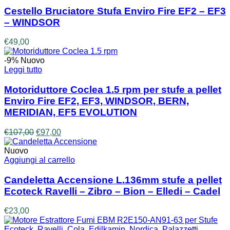
Cestello Bruciatore Stufa Enviro Fire EF2 – EF3
– WINDSOR
€
49,00
-9%
Nuovo
Leggi tutto
Motoriduttore Coclea 1.5 rpm per stufe a pellet
Enviro Fire EF2, EF3, WINDSOR, BERN,
MERIDIAN, EF5 EVOLUTION
Il
Il
€
107,00
€
97,00
prezzo
prezzo
originale
attuale
Nuovo
era:
è:
Aggiungi al carrello
€107,00.
€97,00.
Candeletta Accensione L.136mm stufe a pellet
Ecoteck Ravelli – Zibro – Bion – Elledi – Cadel
€
23,00