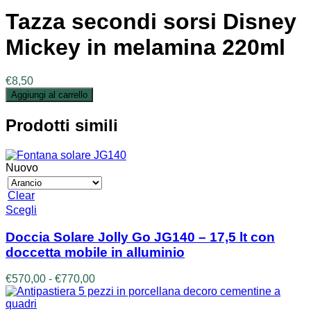
Tazza secondi sorsi Disney
Mickey in melamina 220ml
€
8,50
Aggiungi al carrello
Prodotti simili
Nuovo
Clear
Questo
Scegli
prodotto
ha
Doccia Solare Jolly Go JG140 – 17,5 lt con
più
doccetta mobile in alluminio
varianti.
Le
Fascia
€
570,00
-
€
770,00
opzioni
di
possono
prezzo:
essere