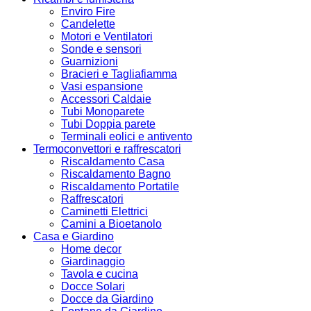
Enviro Fire
Candelette
Motori e Ventilatori
Sonde e sensori
Guarnizioni
Bracieri e Tagliafiamma
Vasi espansione
Accessori Caldaie
Tubi Monoparete
Tubi Doppia parete
Terminali eolici e antivento
Termoconvettori e raffrescatori
Riscaldamento Casa
Riscaldamento Bagno
Riscaldamento Portatile
Raffrescatori
Caminetti Elettrici
Camini a Bioetanolo
Casa e Giardino
Home decor
Giardinaggio
Tavola e cucina
Docce Solari
Docce da Giardino