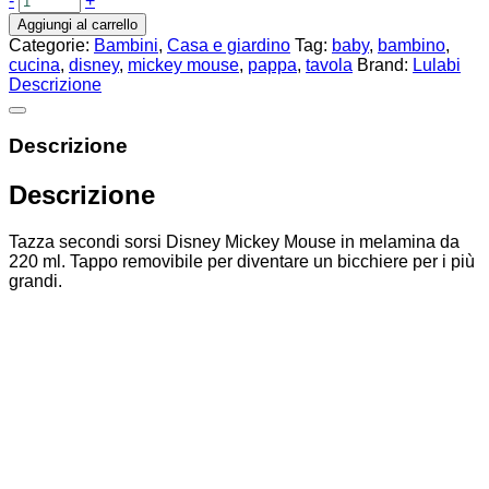
-
+
Aggiungi al carrello
Categorie:
Bambini
,
Casa e giardino
Tag:
baby
,
bambino
,
cucina
,
disney
,
mickey mouse
,
pappa
,
tavola
Brand:
Lulabi
Descrizione
Descrizione
Descrizione
Tazza secondi sorsi Disney Mickey Mouse in melamina da
220 ml. Tappo removibile per diventare un bicchiere per i più
grandi.