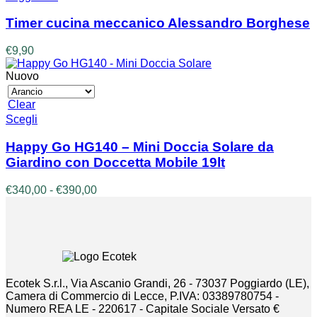
Timer cucina meccanico Alessandro Borghese
€
9,90
Nuovo
Clear
Questo
Scegli
prodotto
ha
Happy Go HG140 – Mini Doccia Solare da
più
Giardino con Doccetta Mobile 19lt
varianti.
Le
Fascia
€
340,00
-
€
390,00
opzioni
di
possono
prezzo:
essere
da
scelte
€340,00
nella
a
pagina
€390,00
del
Ecotek S.r.l., Via Ascanio Grandi, 26 - 73037 Poggiardo (LE),
prodotto
Camera di Commercio di Lecce, P.IVA: 03389780754 -
Numero REA LE - 220617 - Capitale Sociale Versato €