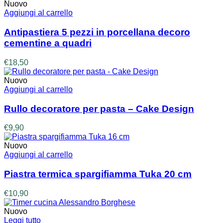
da
Nuovo
scelte
€570,00
Aggiungi al carrello
nella
a
pagina
€770,00
Antipastiera 5 pezzi in porcellana decoro
del
cementine a quadri
prodotto
€
18,50
Nuovo
Aggiungi al carrello
Rullo decoratore per pasta – Cake Design
€
9,90
Nuovo
Aggiungi al carrello
Piastra termica spargifiamma Tuka 20 cm
€
10,90
Nuovo
Leggi tutto