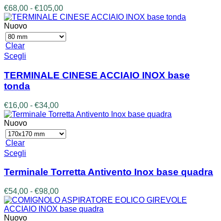
Le
Fascia
€
68,00
-
€
105,00
opzioni
di
possono
prezzo:
Nuovo
essere
da
scelte
€68,00
Clear
nella
a
Questo
Scegli
pagina
€105,00
prodotto
del
ha
prodotto
TERMINALE CINESE ACCIAIO INOX base
più
tonda
varianti.
Le
Fascia
€
16,00
-
€
34,00
opzioni
di
possono
prezzo:
Nuovo
essere
da
scelte
€16,00
Clear
nella
a
Questo
Scegli
pagina
€34,00
prodotto
del
ha
prodotto
Terminale Torretta Antivento Inox base quadra
più
varianti.
Fascia
€
54,00
-
€
98,00
Le
di
opzioni
prezzo:
possono
da
Nuovo