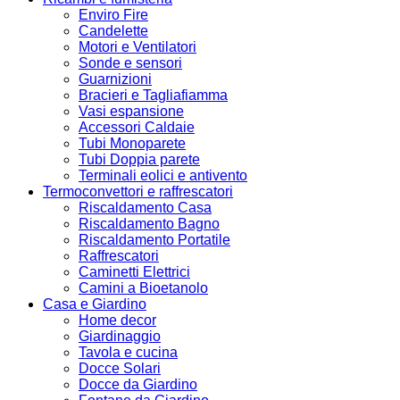
Enviro Fire
Candelette
Motori e Ventilatori
Sonde e sensori
Guarnizioni
Bracieri e Tagliafiamma
Vasi espansione
Accessori Caldaie
Tubi Monoparete
Tubi Doppia parete
Terminali eolici e antivento
Termoconvettori e raffrescatori
Riscaldamento Casa
Riscaldamento Bagno
Riscaldamento Portatile
Raffrescatori
Caminetti Elettrici
Camini a Bioetanolo
Casa e Giardino
Home decor
Giardinaggio
Tavola e cucina
Docce Solari
Docce da Giardino