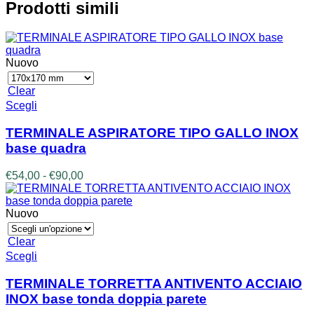
da
Prodotti simili
€41,00
a
€62,00
Nuovo
Clear
Questo
Scegli
prodotto
ha
TERMINALE ASPIRATORE TIPO GALLO INOX
più
base quadra
varianti.
Le
Fascia
€
54,00
-
€
90,00
opzioni
di
possono
prezzo:
essere
da
Nuovo
scelte
€54,00
nella
a
Clear
pagina
€90,00
Questo
Scegli
del
prodotto
prodotto
ha
TERMINALE TORRETTA ANTIVENTO ACCIAIO
più
INOX base tonda doppia parete
varianti.