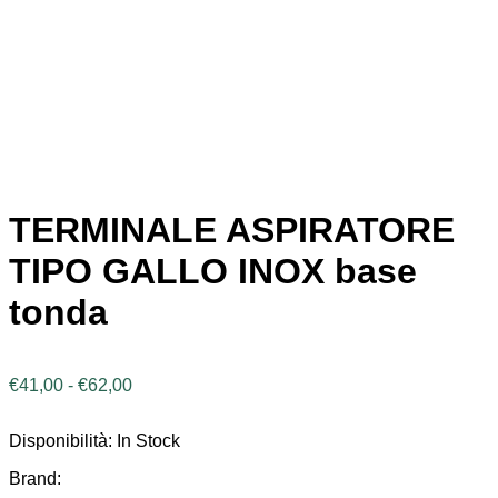
TERMINALE ASPIRATORE
TIPO GALLO INOX base
tonda
Fascia
€
41,00
-
€
62,00
di
prezzo:
Disponibilità:
In Stock
da
€41,00
Brand:
a