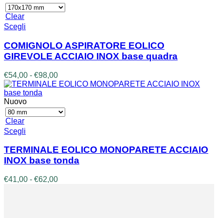
essere
€54,00
scelte
a
Clear
nella
€98,00
Questo
Scegli
pagina
prodotto
del
ha
COMIGNOLO ASPIRATORE EOLICO
prodotto
più
GIREVOLE ACCIAIO INOX base quadra
varianti.
Le
Fascia
€
54,00
-
€
98,00
opzioni
di
possono
prezzo:
essere
da
Nuovo
scelte
€54,00
nella
a
Clear
pagina
€98,00
Questo
Scegli
del
prodotto
prodotto
ha
TERMINALE EOLICO MONOPARETE ACCIAIO
più
INOX base tonda
varianti.
Le
Fascia
€
41,00
-
€
62,00
opzioni
di
possono
prezzo:
essere
da
scelte
€41,00