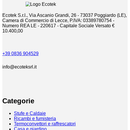
nella
a
pagina
€62,00
del
Ecotek S.r.l., Via Ascanio Grandi, 26 - 73037 Poggiardo (LE),
prodotto
Camera di Commercio di Lecce, P.IVA: 03389780754 -
Numero REA LE - 220617 - Capitale Sociale Versato €
10.400,00
+39 0836 904529
info@ecoteksrl.it
Categorie
Stufe e Caldaie
Ricambi e fumisteria
Termoconvettori e raffrescatori
Casa e giardino