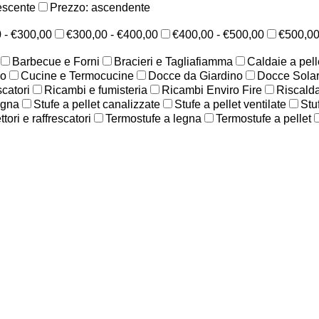
escente
Prezzo: ascendente
 - €300,00
€300,00 - €400,00
€400,00 - €500,00
€500,0
Barbecue e Forni
Bracieri e Tagliafiamma
Caldaie a pell
no
Cucine e Termocucine
Docce da Giardino
Docce Solar
scatori
Ricambi e fumisteria
Ricambi Enviro Fire
Riscald
egna
Stufe a pellet canalizzate
Stufe a pellet ventilate
Stu
ori e raffrescatori
Termostufe a legna
Termostufe a pellet