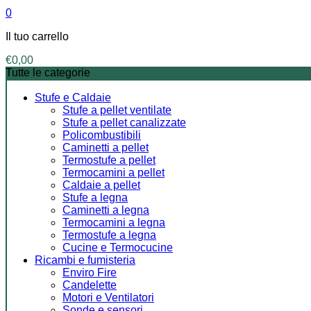
0
Il tuo carrello
€
0,00
Tutte le categorie
Stufe e Caldaie
Stufe a pellet ventilate
Stufe a pellet canalizzate
Policombustibili
Caminetti a pellet
Termostufe a pellet
Termocamini a pellet
Caldaie a pellet
Stufe a legna
Caminetti a legna
Termocamini a legna
Termostufe a legna
Cucine e Termocucine
Ricambi e fumisteria
Enviro Fire
Candelette
Motori e Ventilatori
Sonde e sensori