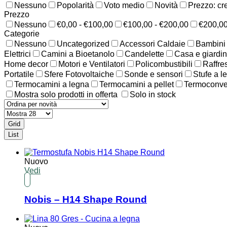
Nessuno
Popolarità
Voto medio
Novità
Prezzo: cr
Prezzo
Nessuno
€0,00 - €100,00
€100,00 - €200,00
€200,00
Categorie
Nessuno
Uncategorized
Accessori Caldaie
Bambini
Elettrici
Camini a Bioetanolo
Candelette
Casa e giardi
Home decor
Motori e Ventilatori
Policombustibili
Raffre
Portatile
Sfere Fotovoltaiche
Sonde e sensori
Stufe a l
Termocamini a legna
Termocamini a pellet
Termoconvett
Mostra solo prodotti in offerta
Solo in stock
Grid
List
Nuovo
Vedi
Nobis – H14 Shape Round