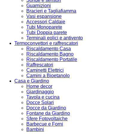
Sonde e sensori
Guarnizioni
Bracieri e Tagliafiamma
Vasi espansione
Accessori Caldaie
Tubi Monoparete
Tubi Doppia parete
Terminali eolici e antivento
Termoconvettori e raffrescatori
Riscaldamento Casa
Riscaldamento Bagno
Riscaldamento Portatile
Raffrescatori
Caminetti Elettrici
Camini a Bioetanolo
Casa e Giardino
Home decor
Giardinaggio
Tavola e cucina
Docce Solari
Docce da Giardino
Fontane da Giardino
Sfere Fotovoltaiche
Barbecue e Forni
Bambini