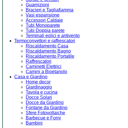
Guarnizioni
Bracieri e Tagliafiamma
Vasi espansione
Accessori Caldaie
Tubi Monoparete
Tubi Doppia parete
Terminali eolici e antivento
Termoconvettori e raffrescatori
Riscaldamento Casa
Riscaldamento Bagno
Riscaldamento Portatile
Raffrescatori
Caminetti Elettrici
Camini a Bioetanolo
Casa e Giardino
Home decor
Giardinaggio
Tavola e cucina
Docce Solari
Docce da Giardino
Fontane da Giardino
Sfere Fotovoltaiche
Barbecue e Forni
Bambini