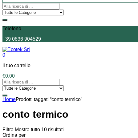
Telefono
+39 0836 904529
0
Il tuo carrello
€
0,00
Home
Prodotti taggati “conto termico”
conto termico
Filtra
Mostra tutto 10 risultati
Ordina per