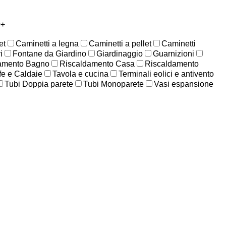
0+
et
Caminetti a legna
Caminetti a pellet
Caminetti
i
Fontane da Giardino
Giardinaggio
Guarnizioni
amento Bagno
Riscaldamento Casa
Riscaldamento
fe e Caldaie
Tavola e cucina
Terminali eolici e antivento
Tubi Doppia parete
Tubi Monoparete
Vasi espansione