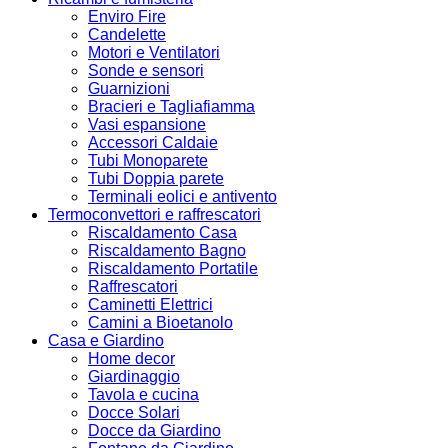
Enviro Fire
Candelette
Motori e Ventilatori
Sonde e sensori
Guarnizioni
Bracieri e Tagliafiamma
Vasi espansione
Accessori Caldaie
Tubi Monoparete
Tubi Doppia parete
Terminali eolici e antivento
Termoconvettori e raffrescatori
Riscaldamento Casa
Riscaldamento Bagno
Riscaldamento Portatile
Raffrescatori
Caminetti Elettrici
Camini a Bioetanolo
Casa e Giardino
Home decor
Giardinaggio
Tavola e cucina
Docce Solari
Docce da Giardino