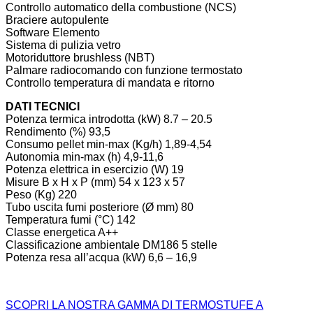
Controllo automatico della combustione (NCS)
Braciere autopulente
Software Elemento
Sistema di pulizia vetro
Motoriduttore brushless (NBT)
Palmare radiocomando con funzione termostato
Controllo temperatura di mandata e ritorno
DATI TECNICI
Potenza termica introdotta (kW) 8.7 – 20.5
Rendimento (%) 93,5
Consumo pellet min-max (Kg/h) 1,89-4,54
Autonomia min-max (h) 4,9-11,6
Potenza elettrica in esercizio (W) 19
Misure B x H x P (mm) 54 x 123 x 57
Peso (Kg) 220
Tubo uscita fumi posteriore (Ø mm) 80
Temperatura fumi (°C) 142
Classe energetica A++
Classificazione ambientale DM186 5 stelle
Potenza resa all’acqua (kW) 6,6 – 16,9
SCOPRI LA NOSTRA GAMMA DI TERMOSTUFE A