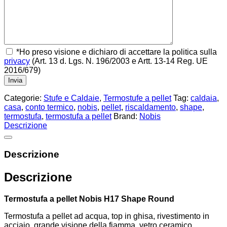
*Ho preso visione e dichiaro di accettare la politica sulla
privacy
(Art. 13 d. Lgs. N. 196/2003 e Artt. 13-14 Reg. UE
2016/679)
Categorie:
Stufe e Caldaie
,
Termostufe a pellet
Tag:
caldaia
,
casa
,
conto termico
,
nobis
,
pellet
,
riscaldamento
,
shape
,
termostufa
,
termostufa a pellet
Brand:
Nobis
Descrizione
Descrizione
Descrizione
Termostufa a pellet Nobis H17 Shape Round
Termostufa a pellet ad acqua, top in ghisa, rivestimento in
acciaio, grande visione della fiamma, vetro ceramico