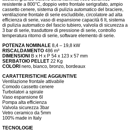
resistente a 800°C, doppio vetro frontale serigrafato, ampio
cassetto cenere, sistema di pulizia automatico del braciere,
ventilazione frontale di serie escludibile, circolatore ad alta
efficienza di serie, vaso di espansione capacità 6 lt, sistema
di pulizia automatico del fascio tubiero, valvola di sicurezza a
3 bar di serie, trasduttore di pressione di serie, controllo
temperatura ritorno di serie, software elemento di serie.
POTENZA NOMINALE
8,4 – 19,8 kW
RISCALDAMENTO
486 m³
DIMENSIONI
B x H x P 54 x 123 x 57 mm
SERBATOIO PELLET
22 Kg
COLORI
nero, bianco, bronzo, bordeaux
CARATTERISTICHE AGGIUNTIVE
Ventilazione frontale attivabile
Comodo cassetto cenere
Turbolatori a spirale
Vaso espansione 6l
Pompa alta efficienza
Valvola sicurezza 3bar
Vetro ceramico da 5mm
100% made in Italy
TECNOLOGIE