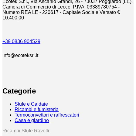
Ecotek S.r.l., Via Ascanio Grandi, 26 - 73037 Poggiardo (LE),
Camera di Commercio di Lecce, P.IVA: 03389780754 -
Numero REA LE - 220617 - Capitale Sociale Versato €
10.400,00
+39 0836 904529
info@ecoteksrl.it
Categorie
Stufe e Caldaie
Ricambi e fumisteria
Termoconvettori e raffrescatori
Casa e giardino
Ricambi Stufe Ravelli