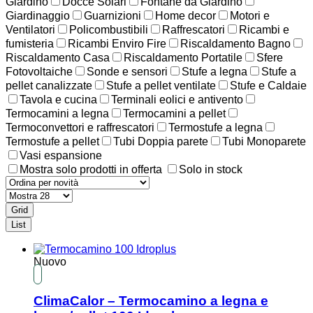
Giardino
Docce Solari
Fontane da Giardino
Giardinaggio
Guarnizioni
Home decor
Motori e
Ventilatori
Policombustibili
Raffrescatori
Ricambi e
fumisteria
Ricambi Enviro Fire
Riscaldamento Bagno
Riscaldamento Casa
Riscaldamento Portatile
Sfere
Fotovoltaiche
Sonde e sensori
Stufe a legna
Stufe a
pellet canalizzate
Stufe a pellet ventilate
Stufe e Caldaie
Tavola e cucina
Terminali eolici e antivento
Termocamini a legna
Termocamini a pellet
Termoconvettori e raffrescatori
Termostufe a legna
Termostufe a pellet
Tubi Doppia parete
Tubi Monoparete
Vasi espansione
Mostra solo prodotti in offerta
Solo in stock
Grid
List
Nuovo
ClimaCalor – Termocamino a legna e