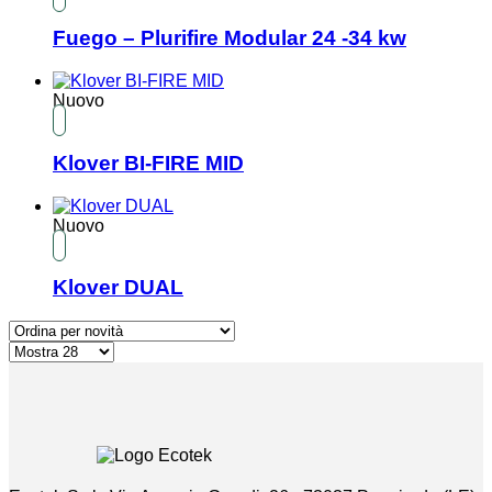
Fuego – Plurifire Modular 24 -34 kw
Nuovo
Klover BI-FIRE MID
Nuovo
Klover DUAL