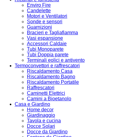
Enviro Fire
Candelette
Motori e Ventilatori
Sonde e sensori
Guarnizioni
Bracieri e Tagliafiamma
Vasi espansione
Accessori Caldaie
Tubi Monoparete
Tubi Doppia parete
Terminali eolici e antivento
Termoconvettori e raffrescatori
Riscaldamento Casa
Riscaldamento Bagno
Riscaldamento Portatile
Raffrescatori
Caminetti Elettrici
Camini a Bioetanolo
Casa e Giardino
Home decor
Giardinaggio
Tavola e cucina
Docce Solari
Docce da Giardino