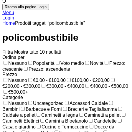
O
Ritorna alla pagina Login
Menu
Login
Home
Prodotti taggati “policombustibile”
policombustibile
Filtra
Mostra tutto 10 risultati
Ordina per
Nessuno
Popolarità
Voto medio
Novità
Prezzo:
crescente
Prezzo: ascendente
Prezzo
Nessuno
€0,00 - €100,00
€100,00 - €200,00
€200,00 - €300,00
€300,00 - €400,00
€400,00 - €500,00
€500,00+
Categorie
Nessuno
Uncategorized
Accessori Caldaie
Bambini
Barbecue e Forni
Bracieri e Tagliafiamma
Caldaie a pellet
Caminetti a legna
Caminetti a pellet
Caminetti Elettrici
Camini a Bioetanolo
Candelette
Casa e giardino
Cucine e Termocucine
Docce da