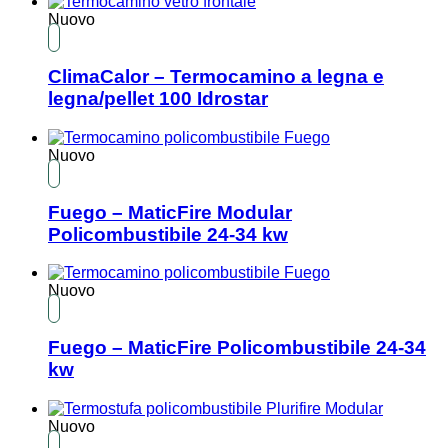
Nuovo
ClimaCalor – Termocamino a legna e
legna/pellet 100 Idrostar
Nuovo
Fuego – MaticFire Modular
Policombustibile 24-34 kw
Nuovo
Fuego – MaticFire Policombustibile 24-34
kw
Nuovo