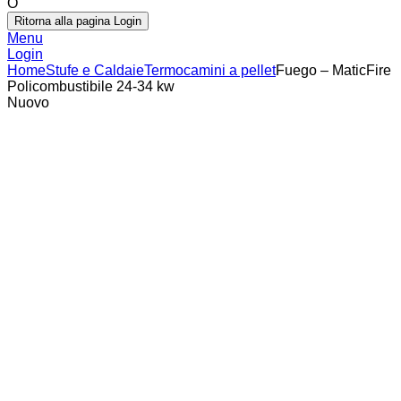
O
Ritorna alla pagina Login
Menu
Login
Home
Stufe e Caldaie
Termocamini a pellet
Fuego – MaticFire
Policombustibile 24-34 kw
Nuovo