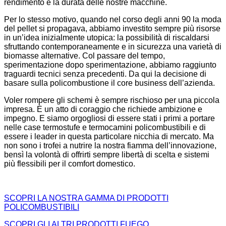
rendimento e la durata delle nostre macchine.
Per lo stesso motivo, quando nel corso degli anni 90 la moda
del pellet si propagava, abbiamo investito sempre più risorse
in un’idea inizialmente utopica: la possibilità di riscaldarsi
sfruttando contemporaneamente e in sicurezza una varietà di
biomasse alternative. Col passare del tempo,
sperimentazione dopo sperimentazione, abbiamo raggiunto
traguardi tecnici senza precedenti. Da qui la decisione di
basare sulla policombustione il core business dell’azienda.
Voler rompere gli schemi è sempre rischioso per una piccola
impresa. È un atto di coraggio che richiede ambizione e
impegno. E siamo orgogliosi di essere stati i primi a portare
nelle case termostufe e termocamini policombustibili e di
essere i leader in questa particolare nicchia di mercato. Ma
non sono i trofei a nutrire la nostra fiamma dell’innovazione,
bensì la volontà di offrirti sempre libertà di scelta e sistemi
più flessibili per il comfort domestico.
SCOPRI LA NOSTRA GAMMA DI PRODOTTI
POLICOMBUSTIBILI
SCOPRI GLI ALTRI PRODOTTI FUEGO