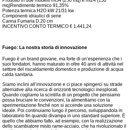
Prodotto in due modelli mf34 (250 mq) e mf24 (150
mq)Rendimento termico 91,35%
Potenza termica H2O kW 21/31 kw
Componenti idraulici di serie
Canna Fumaria D.20 cm
INCENTIVO CONTO TERMICO € 1.441,24
Fuego: La nostra storia di innovazione
Fuego è un brand giovane, ma forte di un’esperienza che i
suoi fondatori, hanno maturato in oltre 40 anni di attività nel
settore del riscaldamento domestico e produzione di acqua
calda sanitaria.
Siamo inclini all’innovazione e ci piace spingerci su strade
alternative alla ricerca di orizzonti tecnologici inesplorati.
Quando cogliamo la scintilla di un progetto che pensiamo
possa bruciare le convenzioni, la alimentiamo con la
sperimentazione finché non si accende una soluzione
ideale. Poi continuiamo lungo il percorso, sviluppandola in
laboratorio fin quando divampa in uno standard superiore. È
quello che abbiamo fatto, ad esempio, con la realizzazione
dello scambiatore misto rame-acciaio, che ha rivoluzionato il