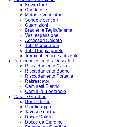
Enviro Fire
Candelette
Motori e Ventilatori
Sonde e sensori
Guarnizioni
Bracieri e Tagliafiamma
Vasi espansione
Accessori Caldaie
Tubi Monoparete
Tubi Doppia parete
Terminali eolici e antivento
Termoconvettori e raffrescatori
Riscaldamento Casa
Riscaldamento Bagno
Riscaldamento Portatile
Raffrescatori
Caminetti Elettrici
Camini a Bioetanolo
Casa e Giardino
Home decor
Giardinaggio
Tavola e cucina
Docce Solari
Docce da Giardino