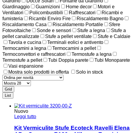
Giardino
Docce Solari
Fontane da Giardino
Giardinaggio
Guarnizioni
Home decor
Motori e
Ventilatori
Policombustibili
Raffrescatori
Ricambi e
fumisteria
Ricambi Enviro Fire
Riscaldamento Bagno
Riscaldamento Casa
Riscaldamento Portatile
Sfere
Fotovoltaiche
Sonde e sensori
Stufe a legna
Stufe a
pellet canalizzate
Stufe a pellet ventilate
Stufe e Caldaie
Tavola e cucina
Terminali eolici e antivento
Termocamini a legna
Termocamini a pellet
Termoconvettori e raffrescatori
Termostufe a legna
Termostufe a pellet
Tubi Doppia parete
Tubi Monoparete
Vasi espansione
Mostra solo prodotti in offerta
Solo in stock
Grid
List
Nuovo
Leggi tutto
Kit Vermiculite Stufe Ecoteck Ravelli Elena