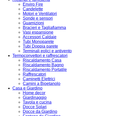
Enviro Fire
Candelette
Motori e Ventilatori
Sonde e sensori
Guarnizioni
Bracieri e Tagliafiamma
Vasi espansione
Accessori Caldaie
Tubi Monoparete
Tubi Doppia parete
Terminali eolici e antivento
Termoconvettori e raffrescatori
Riscaldamento Casa
Riscaldamento Bagno
Riscaldamento Portatile
Raffrescatori
Caminetti Elettrici
Camini a Bioetanolo
Casa e Giardino
Home decor
Giardinaggio
Tavola e cucina
Docce Solari
Docce da Giardino