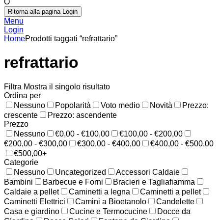
O
Ritorna alla pagina Login
Menu
Login
Home
Prodotti taggati “refrattario”
refrattario
Filtra
Mostra il singolo risultato
Ordina per
Nessuno
Popolarità
Voto medio
Novità
Prezzo:
crescente
Prezzo: ascendente
Prezzo
Nessuno
€0,00 - €100,00
€100,00 - €200,00
€200,00 - €300,00
€300,00 - €400,00
€400,00 - €500,00
€500,00+
Categorie
Nessuno
Uncategorized
Accessori Caldaie
Bambini
Barbecue e Forni
Bracieri e Tagliafiamma
Caldaie a pellet
Caminetti a legna
Caminetti a pellet
Caminetti Elettrici
Camini a Bioetanolo
Candelette
Casa e giardino
Cucine e Termocucine
Docce da