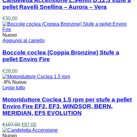
Candeletta Accensione L.94mm D.12,5 stufe a
pellet Ravelli Snellina – Aurora – Vera
€
30,00
Nuovo
Aggiungi al carrello
Boccole coclea (Coppia Bronzine) Stufe a
pellet Enviro Fire
€
28,00
-9%
Nuovo
Leggi tutto
Motoriduttore Coclea 1.5 rpm per stufe a pellet
Enviro Fire EF2, EF3, WINDSOR, BERN,
MERIDIAN, EF5 EVOLUTION
Il
Il
€
107,00
€
97,00
prezzo
prezzo
originale
attuale
Nuovo