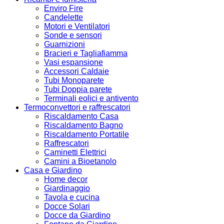
Enviro Fire
Candelette
Motori e Ventilatori
Sonde e sensori
Guarnizioni
Bracieri e Tagliafiamma
Vasi espansione
Accessori Caldaie
Tubi Monoparete
Tubi Doppia parete
Terminali eolici e antivento
Termoconvettori e raffrescatori
Riscaldamento Casa
Riscaldamento Bagno
Riscaldamento Portatile
Raffrescatori
Caminetti Elettrici
Camini a Bioetanolo
Casa e Giardino
Home decor
Giardinaggio
Tavola e cucina
Docce Solari
Docce da Giardino