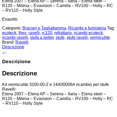
Elena 2007 – Elena AP – Serena – Ilaria – Elena steel –
R120 – Milena – Evavision – Camilla – RV100 – Holly – RC
– RV110 – Holly Style
Esaurito
Categorie:
Bracieri e Tagliafiamma
,
Ricambi e fumisteria
Tag:
ecoteck
,
firex
,
ravelli
,
rc120
,
refrattario
,
ricambi ecoteck
,
ricambi ravelli
,
stufa a pellet
,
stufe
,
stufe ravelli
,
vermiculite
Brand:
Ravelli
Descrizione
Descrizione
Descrizione
Kit vermiculite 3200-00-Z e 14A00006A ricambio per stufe
Ravelli:
Elena 2007 – Elena AP – Serena – Ilaria – Elena steel –
R120 – Milena – Evavision – Camilla – RV100 – Holly – RC
– RV110 – Holly Style