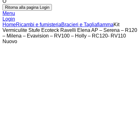
O
Ritorna alla pagina Login
Menu
Login
Home
Ricambi e fumisteria
Bracieri e Tagliafiamma
Kit
Vermiculite Stufe Ecoteck Ravelli Elena AP – Serena – R120
– Milena – Evavision – RV100 – Holly – RC120- RV110
Nuovo