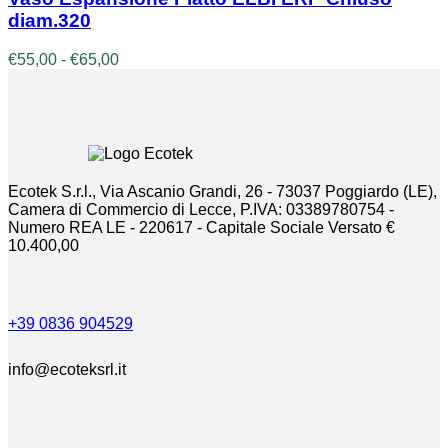
più
diam.320
varianti.
Le
Fascia
€
55,00
-
€
65,00
opzioni
di
possono
prezzo:
essere
da
scelte
€55,00
nella
a
pagina
€65,00
del
Ecotek S.r.l., Via Ascanio Grandi, 26 - 73037 Poggiardo (LE),
prodotto
Camera di Commercio di Lecce, P.IVA: 03389780754 -
Numero REA LE - 220617 - Capitale Sociale Versato €
10.400,00
+39 0836 904529
info@ecoteksrl.it