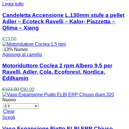
era:
è:
Leggi tutto
€107,00.
€97,00.
Candeletta Accensione L.130mm stufe a pellet
Adler – Ecoteck Ravelli – Kalor- Piazzetta –
Qlima – Xiang
€
23,00
-13%
Nuovo
Aggiungi al carrello
Motoriduttore Coclea 2 rpm Albero 9,5 per
Ravelli, Adler, Cola, Ecoforest, Nordica,
Edilkamin
Il
Il
€
103,00
€
90,00
prezzo
prezzo
originale
attuale
Nuovo
era:
è:
€103,00.
€90,00.
Clear
Questo
Scegli
prodotto
ha
Vaso Espansione Piatto ELBI ERP Chiuso