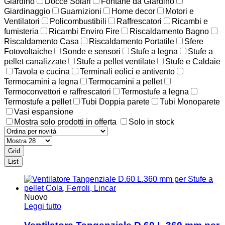
Giardino
Docce Solari
Fontane da Giardino
Giardinaggio
Guarnizioni
Home decor
Motori e
Ventilatori
Policombustibili
Raffrescatori
Ricambi e
fumisteria
Ricambi Enviro Fire
Riscaldamento Bagno
Riscaldamento Casa
Riscaldamento Portatile
Sfere
Fotovoltaiche
Sonde e sensori
Stufe a legna
Stufe a
pellet canalizzate
Stufe a pellet ventilate
Stufe e Caldaie
Tavola e cucina
Terminali eolici e antivento
Termocamini a legna
Termocamini a pellet
Termoconvettori e raffrescatori
Termostufe a legna
Termostufe a pellet
Tubi Doppia parete
Tubi Monoparete
Vasi espansione
Mostra solo prodotti in offerta
Solo in stock
Grid
List
Nuovo
Leggi tutto