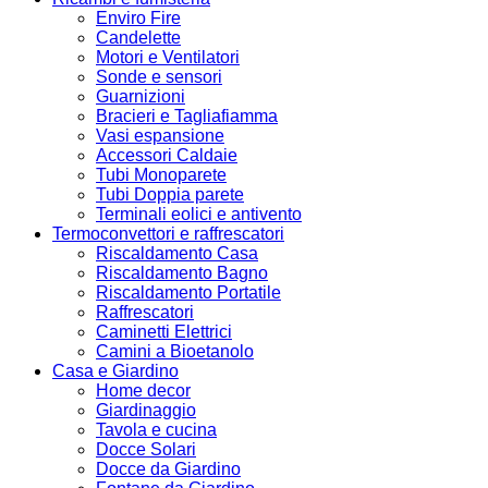
Enviro Fire
Candelette
Motori e Ventilatori
Sonde e sensori
Guarnizioni
Bracieri e Tagliafiamma
Vasi espansione
Accessori Caldaie
Tubi Monoparete
Tubi Doppia parete
Terminali eolici e antivento
Termoconvettori e raffrescatori
Riscaldamento Casa
Riscaldamento Bagno
Riscaldamento Portatile
Raffrescatori
Caminetti Elettrici
Camini a Bioetanolo
Casa e Giardino
Home decor
Giardinaggio
Tavola e cucina
Docce Solari
Docce da Giardino