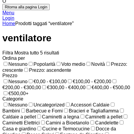
O
Ritorna alla pagina Login
Menu
Login
Home
Prodotti taggati “ventilatore”
ventilatore
Filtra
Mostra tutto 5 risultati
Ordina per
Nessuno
Popolarità
Voto medio
Novità
Prezzo:
crescente
Prezzo: ascendente
Prezzo
Nessuno
€0,00 - €100,00
€100,00 - €200,00
€200,00 - €300,00
€300,00 - €400,00
€400,00 - €500,00
€500,00+
Categorie
Nessuno
Uncategorized
Accessori Caldaie
Bambini
Barbecue e Forni
Bracieri e Tagliafiamma
Caldaie a pellet
Caminetti a legna
Caminetti a pellet
Caminetti Elettrici
Camini a Bioetanolo
Candelette
Casa e giardino
Cucine e Termocucine
Docce da