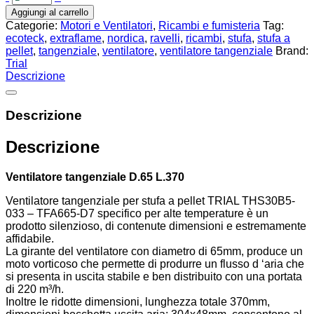
Aggiungi al carrello
Categorie:
Motori e Ventilatori
,
Ricambi e fumisteria
Tag:
ecoteck
,
extraflame
,
nordica
,
ravelli
,
ricambi
,
stufa
,
stufa a
pellet
,
tangenziale
,
ventilatore
,
ventilatore tangenziale
Brand:
Trial
Descrizione
Descrizione
Descrizione
Ventilatore tangenziale D.65 L.370
Ventilatore tangenziale per stufa a pellet TRIAL THS30B5-
033 – TFA665-D7 specifico per alte temperature è un
prodotto silenzioso, di contenute dimensioni e estremamente
affidabile.
La girante del ventilatore con diametro di 65mm, produce un
moto vorticoso che permette di produrre un flusso d ‘aria che
si presenta in uscita stabile e ben distribuito con una portata
di 220 m³/h.
Inoltre le ridotte dimensioni, lunghezza totale 370mm,