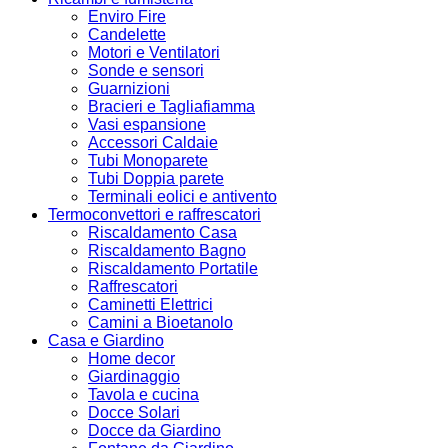
Enviro Fire
Candelette
Motori e Ventilatori
Sonde e sensori
Guarnizioni
Bracieri e Tagliafiamma
Vasi espansione
Accessori Caldaie
Tubi Monoparete
Tubi Doppia parete
Terminali eolici e antivento
Termoconvettori e raffrescatori
Riscaldamento Casa
Riscaldamento Bagno
Riscaldamento Portatile
Raffrescatori
Caminetti Elettrici
Camini a Bioetanolo
Casa e Giardino
Home decor
Giardinaggio
Tavola e cucina
Docce Solari
Docce da Giardino