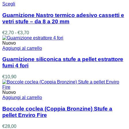
Questo
Scegli
prodotto
ha
Guarnizione Nastro termico adesivo cassetti e
più
vetri stufe – da 8 a 20 mm
varianti.
Le
Fascia
€
2,70
-
€
3,70
opzioni
di
possono
prezzo:
Nuovo
essere
da
Aggiungi al carrello
scelte
€2,70
nella
a
Guarnizione siliconica stufe a pellet estrattore
pagina
€3,70
fumi 4 fori
del
prodotto
€
10,90
Nuovo
Aggiungi al carrello
Boccole coclea (Coppia Bronzine) Stufe a
pellet Enviro Fire
€
28,00