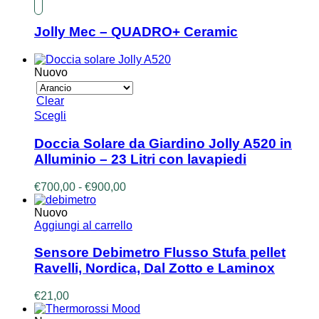
Jolly Mec – QUADRO+ Ceramic
Nuovo
Clear
Questo
Scegli
prodotto
ha
Doccia Solare da Giardino Jolly A520 in
più
Alluminio – 23 Litri con lavapiedi
varianti.
Le
Fascia
€
700,00
-
€
900,00
opzioni
di
possono
prezzo:
Nuovo
essere
da
Aggiungi al carrello
scelte
€700,00
nella
a
Sensore Debimetro Flusso Stufa pellet
pagina
€900,00
Ravelli, Nordica, Dal Zotto e Laminox
del
prodotto
€
21,00