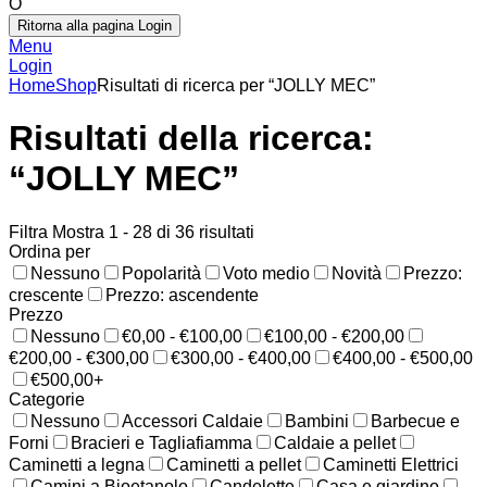
O
Ritorna alla pagina Login
Menu
Login
Home
Shop
Risultati di ricerca per “JOLLY MEC”
Risultati della ricerca:
“JOLLY MEC”
Filtra
Mostra 1 - 28 di 36 risultati
Ordina per
Nessuno
Popolarità
Voto medio
Novità
Prezzo:
crescente
Prezzo: ascendente
Prezzo
Nessuno
€0,00 - €100,00
€100,00 - €200,00
€200,00 - €300,00
€300,00 - €400,00
€400,00 - €500,00
€500,00+
Categorie
Nessuno
Accessori Caldaie
Bambini
Barbecue e
Forni
Bracieri e Tagliafiamma
Caldaie a pellet
Caminetti a legna
Caminetti a pellet
Caminetti Elettrici
Camini a Bioetanolo
Candelette
Casa e giardino