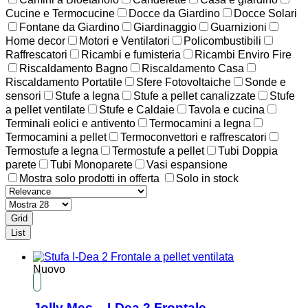
Cucine e Termocucine
Docce da Giardino
Docce Solari
Fontane da Giardino
Giardinaggio
Guarnizioni
Home decor
Motori e Ventilatori
Policombustibili
Raffrescatori
Ricambi e fumisteria
Ricambi Enviro Fire
Riscaldamento Bagno
Riscaldamento Casa
Riscaldamento Portatile
Sfere Fotovoltaiche
Sonde e
sensori
Stufe a legna
Stufe a pellet canalizzate
Stufe
a pellet ventilate
Stufe e Caldaie
Tavola e cucina
Terminali eolici e antivento
Termocamini a legna
Termocamini a pellet
Termoconvettori e raffrescatori
Termostufe a legna
Termostufe a pellet
Tubi Doppia
parete
Tubi Monoparete
Vasi espansione
Mostra solo prodotti in offerta
Solo in stock
Grid
List
Nuovo
Jolly Mec – I-Dea 2 Frontale