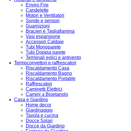
Enviro Fire
Candelette
Motori e Ventilatori
Sonde e sensori
Guarnizioni
Bracieri e Tagliafiamma
Vasi espansione
Accessori Caldaie
Tubi Monoparete
Tubi Doppia parete
Terminali eolici e antivento
Termoconvettori e raffrescatori
Riscaldamento Casa
Riscaldamento Bagno
Riscaldamento Portatile
Raffrescatori
Caminetti Elettrici
Camini a Bioetanolo
Casa e Giardino
Home decor
Giardinaggio
Tavola e cucina
Docce Solari
Docce da Giardino