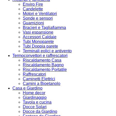
Enviro Fire
Candelette
Motori e Ventilatori
Sonde e sensori
Guarnizioni
Bracieri e Tagliafiamma
Vasi espansione
Accessori Caldaie
Tubi Monoparete
Tubi Doppia parete
Terminali eolici e antivento
Termoconvettori e raffrescatori
Riscaldamento Casa
Riscaldamento Bagno
Riscaldamento Portatile
Raffrescatori
Caminetti Elettrici
Camini a Bioetanolo
Casa e Giardino
Home decor
Giardinaggio
Tavola e cucina
Docce Solari
Docce da Giardino