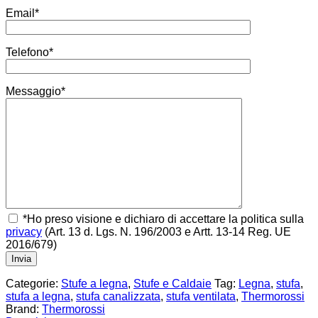
Email*
Telefono*
Messaggio*
*Ho preso visione e dichiaro di accettare la politica sulla
privacy
(Art. 13 d. Lgs. N. 196/2003 e Artt. 13-14 Reg. UE
2016/679)
Categorie:
Stufe a legna
,
Stufe e Caldaie
Tag:
Legna
,
stufa
,
stufa a legna
,
stufa canalizzata
,
stufa ventilata
,
Thermorossi
Brand:
Thermorossi