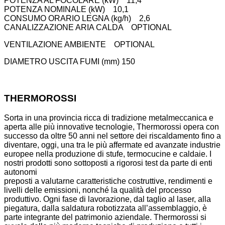
POTENZA AL FOCOLARE (kW)
11,4
POTENZA NOMINALE (kW)
10,1
CONSUMO ORARIO LEGNA (kg/h)
2,6
CANALIZZAZIONE ARIA CALDA
OPTIONAL
VENTILAZIONE AMBIENTE
OPTIONAL
DIAMETRO USCITA FUMI (mm) 150
THERMOROSSI
Sorta in una provincia ricca di tradizione metalmeccanica e
aperta alle più innovative tecnologie, Thermorossi opera con
successo da oltre 50 anni nel settore dei riscaldamento fino a
diventare, oggi, una tra le più affermate ed avanzate industrie
europee nella produzione di stufe, termocucine e caldaie. I
nostri prodotti sono sottoposti a rigorosi test da parte di enti
autonomi
preposti a valutarne caratteristiche costruttive, rendimenti e
livelli delle emissioni, nonché la qualità del processo
produttivo. Ogni fase di lavorazione, dal taglio al laser, alla
piegatura, dalla saldatura robotizzata all’assemblaggio, è
parte integrante del patrimonio aziendale. Thermorossi si