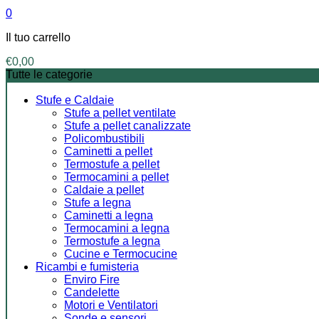
0
Il tuo carrello
€
0,00
Tutte le categorie
Stufe e Caldaie
Stufe a pellet ventilate
Stufe a pellet canalizzate
Policombustibili
Caminetti a pellet
Termostufe a pellet
Termocamini a pellet
Caldaie a pellet
Stufe a legna
Caminetti a legna
Termocamini a legna
Termostufe a legna
Cucine e Termocucine
Ricambi e fumisteria
Enviro Fire
Candelette
Motori e Ventilatori
Sonde e sensori