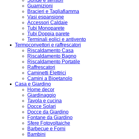
Sonde e sensori
Guarnizioni
Bracieri e Tagliafiamma
Vasi espansione
Accessori Caldaie
Tubi Monoparete
Tubi Doppia parete
Terminali eolici e antivento
Termoconvettori e raffrescatori
Riscaldamento Casa
Riscaldamento Bagno
Riscaldamento Portatile
Raffrescatori
Caminetti Elettrici
Camini a Bioetanolo
Casa e Giardino
Home decor
Giardinaggio
Tavola e cucina
Docce Solari
Docce da Giardino
Fontane da Giardino
Sfere Fotovoltaiche
Barbecue e Forni
Bambini