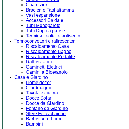
Guarnizioni
Bracieri e Tagliafiamma
Vasi espansione
Accessori Caldaie
Tubi Monoparete
Tubi Doppia parete
Terminali eolici e antivento
Termoconvettori e raffrescatori
Riscaldamento Casa
Riscaldamento Bagno
Riscaldamento Portatile
Raffrescatori
Caminetti Elettrici
Camini a Bioetanolo
Casa e Giardino
Home decor
Giardinaggio
Tavola e cucina
Docce Solari
Docce da Giardino
Fontane da Giardino
Sfere Fotovoltaiche
Barbecue e Forni
Bambini