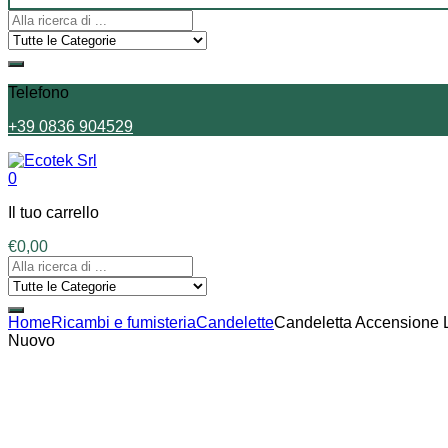
Telefono
+39 0836 904529
0
Il tuo carrello
€
0,00
Home
Ricambi e fumisteria
Candelette
Candeletta Accensione L
Nuovo