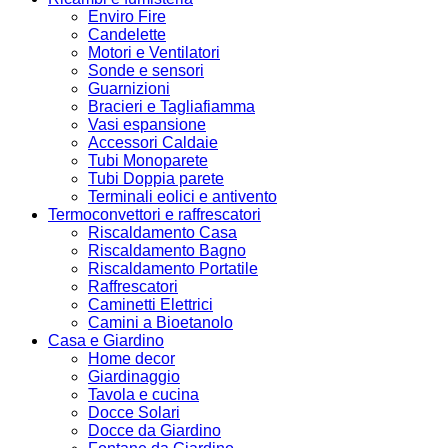
Enviro Fire
Candelette
Motori e Ventilatori
Sonde e sensori
Guarnizioni
Bracieri e Tagliafiamma
Vasi espansione
Accessori Caldaie
Tubi Monoparete
Tubi Doppia parete
Terminali eolici e antivento
Termoconvettori e raffrescatori
Riscaldamento Casa
Riscaldamento Bagno
Riscaldamento Portatile
Raffrescatori
Caminetti Elettrici
Camini a Bioetanolo
Casa e Giardino
Home decor
Giardinaggio
Tavola e cucina
Docce Solari
Docce da Giardino