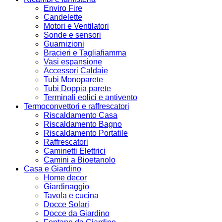
Enviro Fire
Candelette
Motori e Ventilatori
Sonde e sensori
Guarnizioni
Bracieri e Tagliafiamma
Vasi espansione
Accessori Caldaie
Tubi Monoparete
Tubi Doppia parete
Terminali eolici e antivento
Termoconvettori e raffrescatori
Riscaldamento Casa
Riscaldamento Bagno
Riscaldamento Portatile
Raffrescatori
Caminetti Elettrici
Camini a Bioetanolo
Casa e Giardino
Home decor
Giardinaggio
Tavola e cucina
Docce Solari
Docce da Giardino