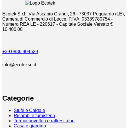
a
pagina
€660,00
del
Ecotek S.r.l., Via Ascanio Grandi, 26 - 73037 Poggiardo (LE),
prodotto
Camera di Commercio di Lecce, P.IVA: 03389780754 -
Numero REA LE - 220617 - Capitale Sociale Versato €
10.400,00
+39 0836 904529
info@ecoteksrl.it
Categorie
Stufe e Caldaie
Ricambi e fumisteria
Termoconvettori e raffrescatori
Casa e giardino