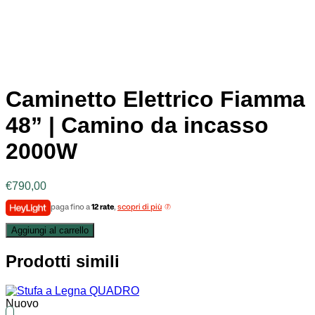
Caminetto Elettrico Fiamma
48” | Camino da incasso
2000W
€
790,00
paga fino a
12 rate
,
scopri di più
Aggiungi al carrello
Prodotti simili
Nuovo