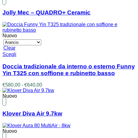
Jolly Mec – QUADRO+ Ceramic
Nuovo
Clear
Questo
Scegli
prodotto
ha
Doccia tradizionale da interno o esterno Funny
più
Yin T325 con soffione e rubinetto basso
varianti.
Le
Fascia
€
580,00
-
€
640,00
opzioni
di
possono
prezzo:
Nuovo
essere
da
scelte
€580,00
nella
a
Klover Diva Air 9,7kw
pagina
€640,00
del
prodotto
Nuovo