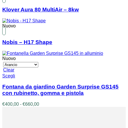
Klover Aura 80 MultiAir – 8kw
Nuovo
Nobis – H17 Shape
Nuovo
Clear
Questo
Scegli
prodotto
ha
Fontana da giardino Garden Surprise GS145
più
con rubinetto, gomma e pistola
varianti.
Le
Fascia
€
400,00
-
€
660,00
opzioni
di
possono
prezzo:
essere
da
scelte
€400,00
nella