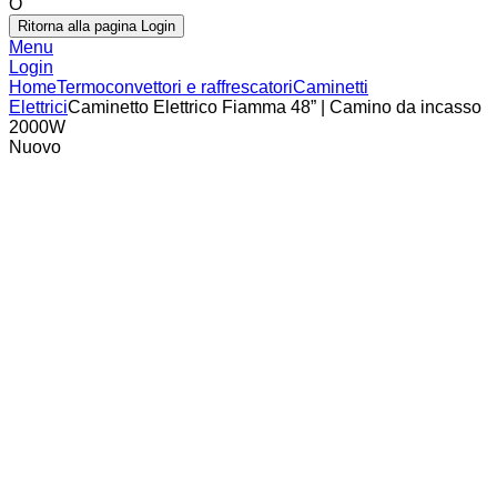
O
Ritorna alla pagina Login
Menu
Login
Home
Termoconvettori e raffrescatori
Caminetti
Elettrici
Caminetto Elettrico Fiamma 48” | Camino da incasso
2000W
Nuovo