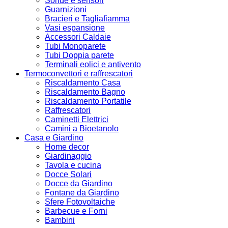
Sonde e sensori
Guarnizioni
Bracieri e Tagliafiamma
Vasi espansione
Accessori Caldaie
Tubi Monoparete
Tubi Doppia parete
Terminali eolici e antivento
Termoconvettori e raffrescatori
Riscaldamento Casa
Riscaldamento Bagno
Riscaldamento Portatile
Raffrescatori
Caminetti Elettrici
Camini a Bioetanolo
Casa e Giardino
Home decor
Giardinaggio
Tavola e cucina
Docce Solari
Docce da Giardino
Fontane da Giardino
Sfere Fotovoltaiche
Barbecue e Forni
Bambini