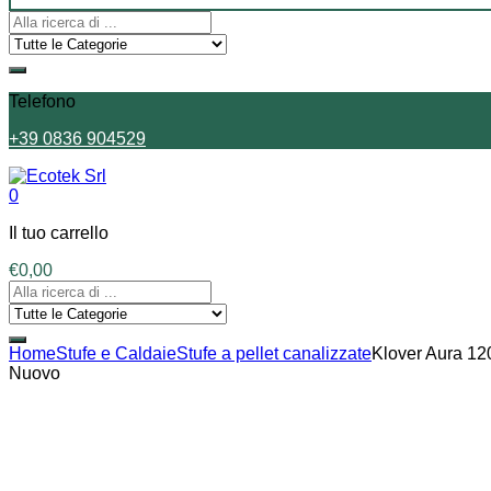
Telefono
+39 0836 904529
0
Il tuo carrello
€
0,00
Home
Stufe e Caldaie
Stufe a pellet canalizzate
Klover Aura 12
Nuovo