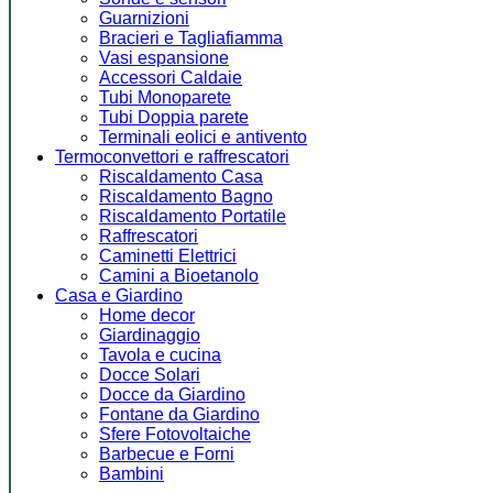
Guarnizioni
Bracieri e Tagliafiamma
Vasi espansione
Accessori Caldaie
Tubi Monoparete
Tubi Doppia parete
Terminali eolici e antivento
Termoconvettori e raffrescatori
Riscaldamento Casa
Riscaldamento Bagno
Riscaldamento Portatile
Raffrescatori
Caminetti Elettrici
Camini a Bioetanolo
Casa e Giardino
Home decor
Giardinaggio
Tavola e cucina
Docce Solari
Docce da Giardino
Fontane da Giardino
Sfere Fotovoltaiche
Barbecue e Forni
Bambini