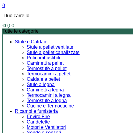
0
Il tuo carrello
€
0,00
Tutte le categorie
Stufe e Caldaie
Stufe a pellet ventilate
Stufe a pellet canalizzate
Policombustibili
Caminetti a pellet
Termostufe a pellet
Termocamini a pellet
Caldaie a pellet
Stufe a legna
Caminetti a legna
Termocamini a legna
Termostufe a legna
Cucine e Termocucine
Ricambi e fumisteria
Enviro Fire
Candelette
Motori e Ventilatori
Sonde e sensori