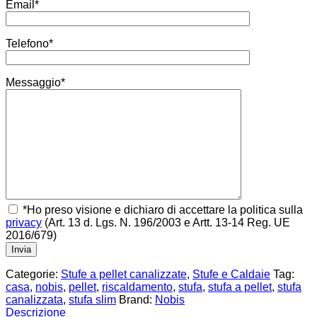
Email*
Telefono*
Messaggio*
*Ho preso visione e dichiaro di accettare la politica sulla
privacy
(Art. 13 d. Lgs. N. 196/2003 e Artt. 13-14 Reg. UE
2016/679)
Categorie:
Stufe a pellet canalizzate
,
Stufe e Caldaie
Tag:
casa
,
nobis
,
pellet
,
riscaldamento
,
stufa
,
stufa a pellet
,
stufa
canalizzata
,
stufa slim
Brand:
Nobis
Descrizione