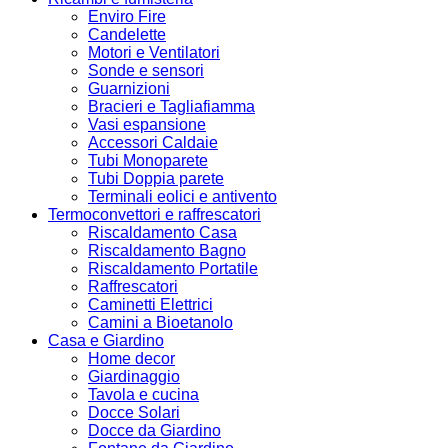
Enviro Fire
Candelette
Motori e Ventilatori
Sonde e sensori
Guarnizioni
Bracieri e Tagliafiamma
Vasi espansione
Accessori Caldaie
Tubi Monoparete
Tubi Doppia parete
Terminali eolici e antivento
Termoconvettori e raffrescatori
Riscaldamento Casa
Riscaldamento Bagno
Riscaldamento Portatile
Raffrescatori
Caminetti Elettrici
Camini a Bioetanolo
Casa e Giardino
Home decor
Giardinaggio
Tavola e cucina
Docce Solari
Docce da Giardino