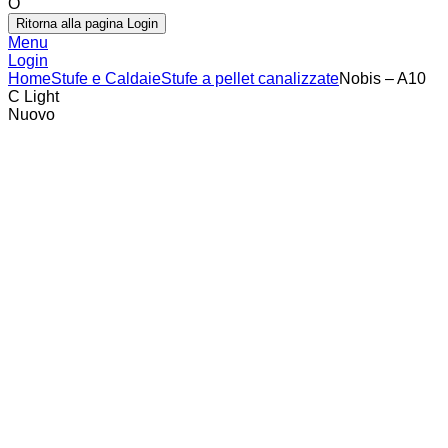
O
Ritorna alla pagina Login
Menu
Login
Home
Stufe e Caldaie
Stufe a pellet canalizzate
Nobis – A10
C Light
Nuovo