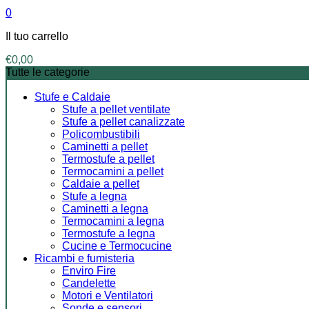
0
Il tuo carrello
€
0,00
Tutte le categorie
Stufe e Caldaie
Stufe a pellet ventilate
Stufe a pellet canalizzate
Policombustibili
Caminetti a pellet
Termostufe a pellet
Termocamini a pellet
Caldaie a pellet
Stufe a legna
Caminetti a legna
Termocamini a legna
Termostufe a legna
Cucine e Termocucine
Ricambi e fumisteria
Enviro Fire
Candelette
Motori e Ventilatori
Sonde e sensori