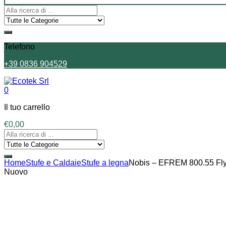
Telefono
+39 0836 904529
0
Il tuo carrello
€
0,00
Home
Stufe e Caldaie
Stufe a legna
Nobis – EFREM 800.55 Fl
Nuovo