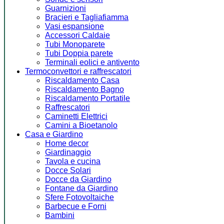
Guarnizioni
Bracieri e Tagliafiamma
Vasi espansione
Accessori Caldaie
Tubi Monoparete
Tubi Doppia parete
Terminali eolici e antivento
Termoconvettori e raffrescatori
Riscaldamento Casa
Riscaldamento Bagno
Riscaldamento Portatile
Raffrescatori
Caminetti Elettrici
Camini a Bioetanolo
Casa e Giardino
Home decor
Giardinaggio
Tavola e cucina
Docce Solari
Docce da Giardino
Fontane da Giardino
Sfere Fotovoltaiche
Barbecue e Forni
Bambini