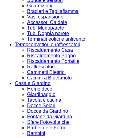
Sonde e sensori
Guarnizioni
Bracieri e Tagliafiamma
Vasi espansione
Accessori Caldaie
Tubi Monoparete
Tubi Doppia parete
Terminali eolici e antivento
Termoconvettori e raffrescatori
Riscaldamento Casa
Riscaldamento Bagno
Riscaldamento Portatile
Raffrescatori
Caminetti Elettrici
Camini a Bioetanolo
Casa e Giardino
Home decor
Giardinaggio
Tavola e cucina
Docce Solari
Docce da Giardino
Fontane da Giardino
Sfere Fotovoltaiche
Barbecue e Forni
Bambini