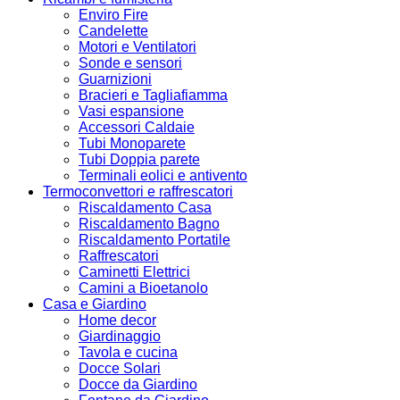
Enviro Fire
Candelette
Motori e Ventilatori
Sonde e sensori
Guarnizioni
Bracieri e Tagliafiamma
Vasi espansione
Accessori Caldaie
Tubi Monoparete
Tubi Doppia parete
Terminali eolici e antivento
Termoconvettori e raffrescatori
Riscaldamento Casa
Riscaldamento Bagno
Riscaldamento Portatile
Raffrescatori
Caminetti Elettrici
Camini a Bioetanolo
Casa e Giardino
Home decor
Giardinaggio
Tavola e cucina
Docce Solari
Docce da Giardino