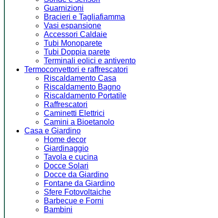
Guarnizioni
Bracieri e Tagliafiamma
Vasi espansione
Accessori Caldaie
Tubi Monoparete
Tubi Doppia parete
Terminali eolici e antivento
Termoconvettori e raffrescatori
Riscaldamento Casa
Riscaldamento Bagno
Riscaldamento Portatile
Raffrescatori
Caminetti Elettrici
Camini a Bioetanolo
Casa e Giardino
Home decor
Giardinaggio
Tavola e cucina
Docce Solari
Docce da Giardino
Fontane da Giardino
Sfere Fotovoltaiche
Barbecue e Forni
Bambini