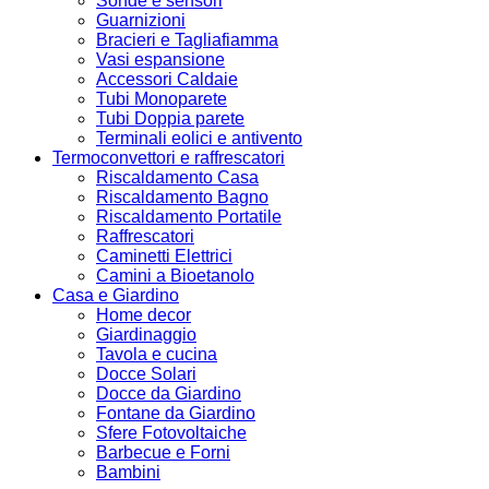
Sonde e sensori
Guarnizioni
Bracieri e Tagliafiamma
Vasi espansione
Accessori Caldaie
Tubi Monoparete
Tubi Doppia parete
Terminali eolici e antivento
Termoconvettori e raffrescatori
Riscaldamento Casa
Riscaldamento Bagno
Riscaldamento Portatile
Raffrescatori
Caminetti Elettrici
Camini a Bioetanolo
Casa e Giardino
Home decor
Giardinaggio
Tavola e cucina
Docce Solari
Docce da Giardino
Fontane da Giardino
Sfere Fotovoltaiche
Barbecue e Forni
Bambini