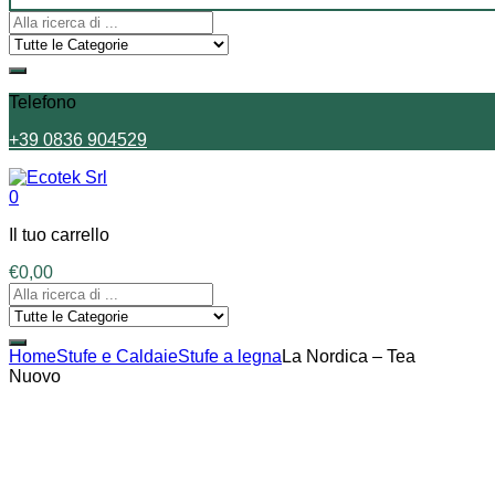
Telefono
+39 0836 904529
0
Il tuo carrello
€
0,00
Home
Stufe e Caldaie
Stufe a legna
La Nordica – Tea
Nuovo