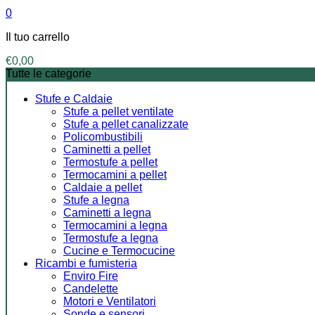
0
Il tuo carrello
€
0,00
Tutte le categorie
Stufe e Caldaie
Stufe a pellet ventilate
Stufe a pellet canalizzate
Policombustibili
Caminetti a pellet
Termostufe a pellet
Termocamini a pellet
Caldaie a pellet
Stufe a legna
Caminetti a legna
Termocamini a legna
Termostufe a legna
Cucine e Termocucine
Ricambi e fumisteria
Enviro Fire
Candelette
Motori e Ventilatori
Sonde e sensori