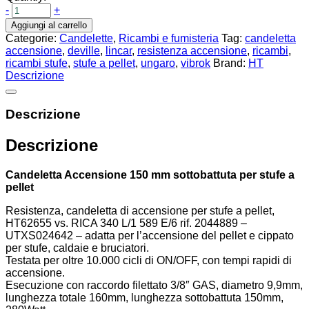
-
+
Aggiungi al carrello
Categorie:
Candelette
,
Ricambi e fumisteria
Tag:
candeletta
accensione
,
deville
,
lincar
,
resistenza accensione
,
ricambi
,
ricambi stufe
,
stufe a pellet
,
ungaro
,
vibrok
Brand:
HT
Descrizione
Descrizione
Descrizione
Candeletta Accensione 150 mm sottobattuta per stufe a
pellet
Resistenza, candeletta di accensione per stufe a pellet,
HT62655 vs. RICA 340 L/1 589 E/6 rif. 2044889 –
UTXS024642 – adatta per l’accensione del pellet e cippato
per stufe, caldaie e bruciatori.
Testata per oltre 10.000 cicli di ON/OFF, con tempi rapidi di
accensione.
Esecuzione con raccordo filettato 3/8″ GAS, diametro 9,9mm,
lunghezza totale 160mm, lunghezza sottobattuta 150mm,