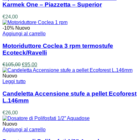
Karmek One – Piazzetta – Superior
€
24,00
-10%
Nuovo
Aggiungi al carrello
Motoriduttore Coclea 3 rpm termostufe
Ecoteck/Ravelli
Il
Il
€
105,00
€
95,00
prezzo
prezzo
originale
attuale
Nuovo
era:
è:
Leggi tutto
€105,00.
€95,00.
Candeletta Accensione stufe a pellet Ecoforest
L.146mm
€
26,00
Nuovo
Aggiungi al carrello