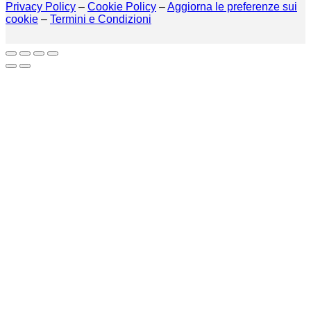
Privacy Policy
–
Cookie Policy
–
Aggiorna le preferenze sui
cookie
–
Termini e Condizioni