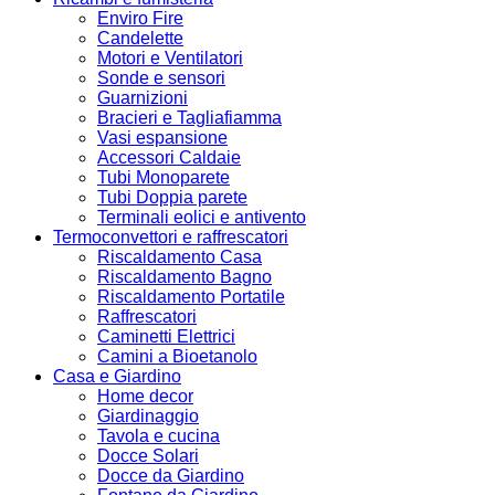
Enviro Fire
Candelette
Motori e Ventilatori
Sonde e sensori
Guarnizioni
Bracieri e Tagliafiamma
Vasi espansione
Accessori Caldaie
Tubi Monoparete
Tubi Doppia parete
Terminali eolici e antivento
Termoconvettori e raffrescatori
Riscaldamento Casa
Riscaldamento Bagno
Riscaldamento Portatile
Raffrescatori
Caminetti Elettrici
Camini a Bioetanolo
Casa e Giardino
Home decor
Giardinaggio
Tavola e cucina
Docce Solari
Docce da Giardino