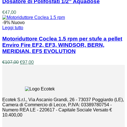
Dosatore di Polifosfati 1/2” Aquadose
€
47,00
-9%
Nuovo
Leggi tutto
Motoriduttore Coclea 1.5 rpm per stufe a pellet
Enviro Fire EF2, EF3, WINDSOR, BERN,
MERIDIAN, EF5 EVOLUTION
Il
Il
€
107,00
€
97,00
prezzo
prezzo
originale
attuale
era:
è:
€107,00.
€97,00.
Ecotek S.r.l., Via Ascanio Grandi, 26 - 73037 Poggiardo (LE),
Camera di Commercio di Lecce, P.IVA: 03389780754 -
Numero REA LE - 220617 - Capitale Sociale Versato €
10.400,00