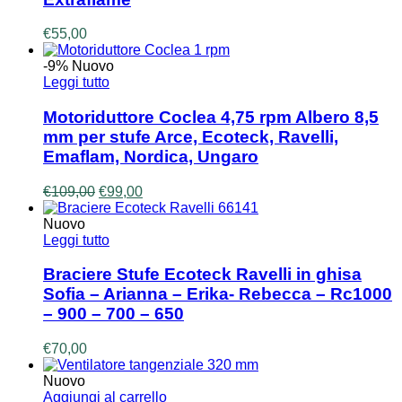
€
55,00
-9%
Nuovo
Leggi tutto
Motoriduttore Coclea 4,75 rpm Albero 8,5
mm per stufe Arce, Ecoteck, Ravelli,
Emaflam, Nordica, Ungaro
Il
Il
€
109,00
€
99,00
prezzo
prezzo
originale
attuale
Nuovo
era:
è:
Leggi tutto
€109,00.
€99,00.
Braciere Stufe Ecoteck Ravelli in ghisa
Sofia – Arianna – Erika- Rebecca – Rc1000
– 900 – 700 – 650
€
70,00
Nuovo
Aggiungi al carrello