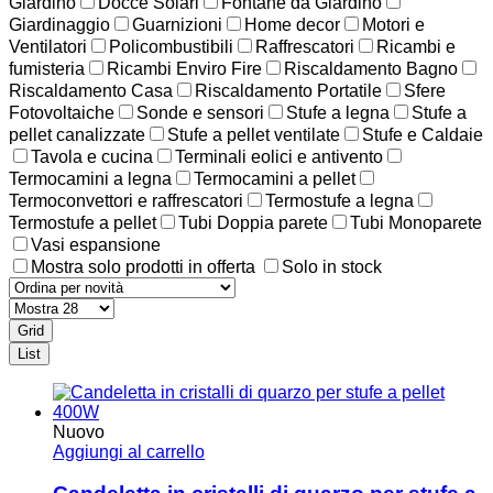
Giardino
Docce Solari
Fontane da Giardino
Giardinaggio
Guarnizioni
Home decor
Motori e
Ventilatori
Policombustibili
Raffrescatori
Ricambi e
fumisteria
Ricambi Enviro Fire
Riscaldamento Bagno
Riscaldamento Casa
Riscaldamento Portatile
Sfere
Fotovoltaiche
Sonde e sensori
Stufe a legna
Stufe a
pellet canalizzate
Stufe a pellet ventilate
Stufe e Caldaie
Tavola e cucina
Terminali eolici e antivento
Termocamini a legna
Termocamini a pellet
Termoconvettori e raffrescatori
Termostufe a legna
Termostufe a pellet
Tubi Doppia parete
Tubi Monoparete
Vasi espansione
Mostra solo prodotti in offerta
Solo in stock
Grid
List
Nuovo
Aggiungi al carrello