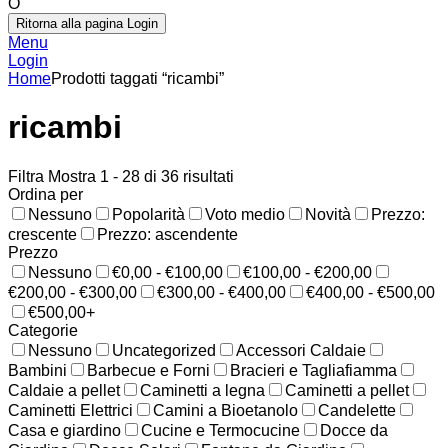
O
Ritorna alla pagina Login
Menu
Login
Home
Prodotti taggati “ricambi”
ricambi
Filtra
Mostra 1 - 28 di 36 risultati
Ordina per
Nessuno
Popolarità
Voto medio
Novità
Prezzo:
crescente
Prezzo: ascendente
Prezzo
Nessuno
€0,00 - €100,00
€100,00 - €200,00
€200,00 - €300,00
€300,00 - €400,00
€400,00 - €500,00
€500,00+
Categorie
Nessuno
Uncategorized
Accessori Caldaie
Bambini
Barbecue e Forni
Bracieri e Tagliafiamma
Caldaie a pellet
Caminetti a legna
Caminetti a pellet
Caminetti Elettrici
Camini a Bioetanolo
Candelette
Casa e giardino
Cucine e Termocucine
Docce da