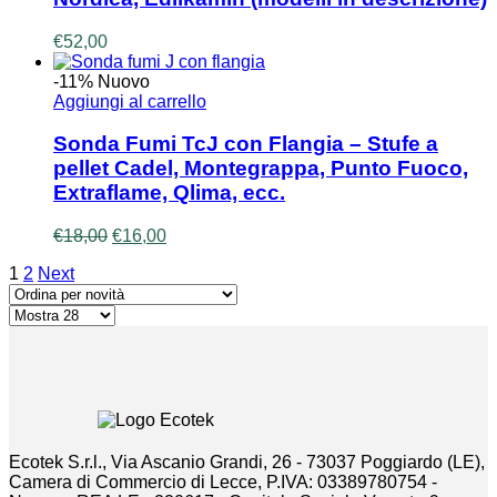
€
52,00
-11%
Nuovo
Aggiungi al carrello
Sonda Fumi TcJ con Flangia – Stufe a
pellet Cadel, Montegrappa, Punto Fuoco,
Extraflame, Qlima, ecc.
Il
Il
€
18,00
€
16,00
prezzo
prezzo
1
2
Next
originale
attuale
era:
è:
€18,00.
€16,00.
Ecotek S.r.l., Via Ascanio Grandi, 26 - 73037 Poggiardo (LE),
Camera di Commercio di Lecce, P.IVA: 03389780754 -