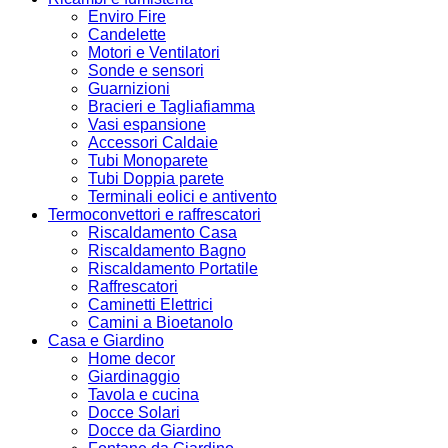
Enviro Fire
Candelette
Motori e Ventilatori
Sonde e sensori
Guarnizioni
Bracieri e Tagliafiamma
Vasi espansione
Accessori Caldaie
Tubi Monoparete
Tubi Doppia parete
Terminali eolici e antivento
Termoconvettori e raffrescatori
Riscaldamento Casa
Riscaldamento Bagno
Riscaldamento Portatile
Raffrescatori
Caminetti Elettrici
Camini a Bioetanolo
Casa e Giardino
Home decor
Giardinaggio
Tavola e cucina
Docce Solari
Docce da Giardino