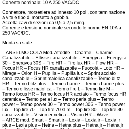
Corrente nominale: 10 A 250 VAC/DC
Connettore, morsettiera ad innesto 10 poli, con terminazione
a vite e tipo di morsetto a gabbia.
Accetta cavi di sezioni da 0,5 a 2,5 mmq.
Corrente e tensione nominale secondo le norme EN 10A a
250 VAC/DC.
Monta su stufe
– ANSELMO COLA Mod. Afrodite – Charme – Charme
Canalizzabile – Ellisse canalizzabile – Energyca – Energyca
30 – Energyca 30S – Fire HR – Fire lux HR – Flow HR –
Focus HR – Focus HR canalizzabile – Fuocolà – Loto HR –
Mirage – Orion H – Pupilla – Pupilla lux – Sprint acciaio
canalizzabile – Sprint maiolica canalizzabile – Termo blitz
HR – Termo blitz plus – Termo charme – Termo charme plus
– Termo ellisse maiolica – Termo fire L – Termo fire M –
Termo focus HR – Termo focus HR acciaio – Termo focus HR
ceramica – Termo perla lux – Termo perla plus – Termo
power – Termo power 30 – Termo power 30S – Termo power
lux – Top fire 70 – Top fire 70 slim – Top fire 80 – Top fire 80
canalizzabile – Vision ermetica – Vision HR – Wave
– ARCE mod. Smart – Smart jr – Lexia – Lexia jr – Lexia jr
plus – Lexia plus – Hetna – Hetna plus – Hetna jr – Hetna jr