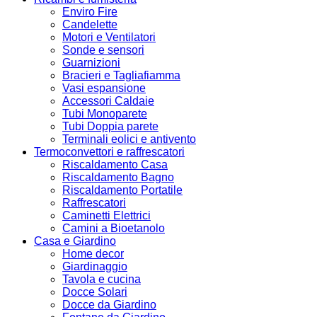
Enviro Fire
Candelette
Motori e Ventilatori
Sonde e sensori
Guarnizioni
Bracieri e Tagliafiamma
Vasi espansione
Accessori Caldaie
Tubi Monoparete
Tubi Doppia parete
Terminali eolici e antivento
Termoconvettori e raffrescatori
Riscaldamento Casa
Riscaldamento Bagno
Riscaldamento Portatile
Raffrescatori
Caminetti Elettrici
Camini a Bioetanolo
Casa e Giardino
Home decor
Giardinaggio
Tavola e cucina
Docce Solari
Docce da Giardino