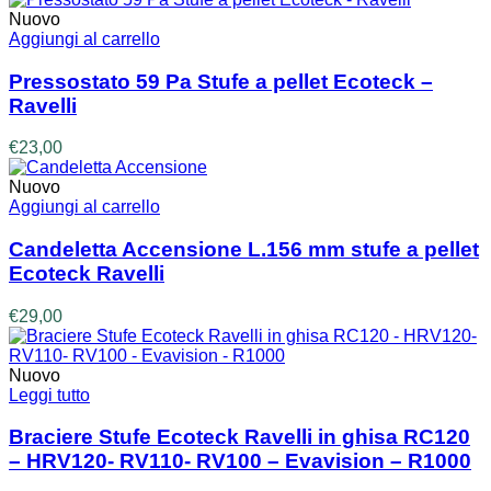
possono
prezzo:
Nuovo
essere
da
Aggiungi al carrello
scelte
€2,90
nella
a
Pressostato 59 Pa Stufe a pellet Ecoteck –
pagina
€6,30
Ravelli
del
prodotto
€
23,00
Nuovo
Aggiungi al carrello
Candeletta Accensione L.156 mm stufe a pellet
Ecoteck Ravelli
€
29,00
Nuovo
Leggi tutto
Braciere Stufe Ecoteck Ravelli in ghisa RC120
– HRV120- RV110- RV100 – Evavision – R1000