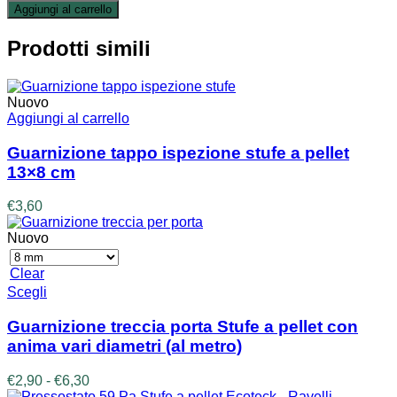
Aggiungi al carrello
Prodotti simili
Nuovo
Aggiungi al carrello
Guarnizione tappo ispezione stufe a pellet
13×8 cm
€
3,60
Nuovo
Clear
Questo
Scegli
prodotto
ha
Guarnizione treccia porta Stufe a pellet con
più
anima vari diametri (al metro)
varianti.
Le
Fascia
€
2,90
-
€
6,30
opzioni
di