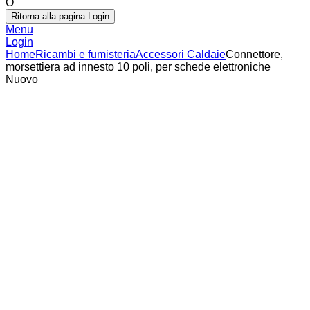
O
Ritorna alla pagina Login
Menu
Login
Home
Ricambi e fumisteria
Accessori Caldaie
Connettore,
morsettiera ad innesto 10 poli, per schede elettroniche
Nuovo