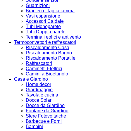
Sonde e sensori
Guarnizioni
Bracieri e Tagliafiamma
Vasi espansione
Accessori Caldaie
Tubi Monoparete
Tubi Doppia parete
Terminali eolici e antivento
Termoconvettori e raffrescatori
Riscaldamento Casa
Riscaldamento Bagno
Riscaldamento Portatile
Raffrescatori
Caminetti Elettrici
Camini a Bioetanolo
Casa e Giardino
Home decor
Giardinaggio
Tavola e cucina
Docce Solari
Docce da Giardino
Fontane da Giardino
Sfere Fotovoltaiche
Barbecue e Forni
Bambini