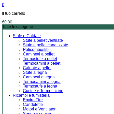
0
Il tuo carrello
€
0,00
Tutte le categorie
Stufe e Caldaie
Stufe a pellet ventilate
Stufe a pellet canalizzate
Policombustibili
Caminetti a pellet
Termostufe a pellet
Termocamini a pellet
Caldaie a pellet
Stufe a legna
Caminetti a legna
Termocamini a legna
Termostufe a legna
Cucine e Termocucine
Ricambi e fumisteria
Enviro Fire
Candelette
Motori e Ventilatori
Sonde e sensori