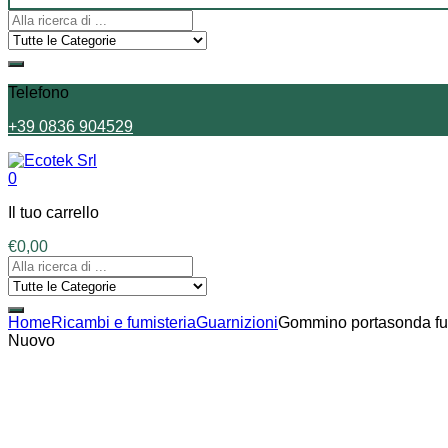
Telefono
+39 0836 904529
0
Il tuo carrello
€
0,00
Home
Ricambi e fumisteria
Guarnizioni
Gommino portasonda fumi
Nuovo