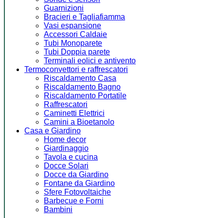
Guarnizioni
Bracieri e Tagliafiamma
Vasi espansione
Accessori Caldaie
Tubi Monoparete
Tubi Doppia parete
Terminali eolici e antivento
Termoconvettori e raffrescatori
Riscaldamento Casa
Riscaldamento Bagno
Riscaldamento Portatile
Raffrescatori
Caminetti Elettrici
Camini a Bioetanolo
Casa e Giardino
Home decor
Giardinaggio
Tavola e cucina
Docce Solari
Docce da Giardino
Fontane da Giardino
Sfere Fotovoltaiche
Barbecue e Forni
Bambini