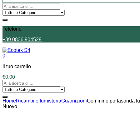
Telefono
+39 0836 904529
0
Il tuo carrello
€
0,00
Home
Ricambi e fumisteria
Guarnizioni
Gommino portasonda fu
Nuovo