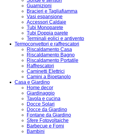
Sonde e sensori
Guarnizioni
Bracieri e Tagliafiamma
Vasi espansione
Accessori Caldaie
Tubi Monoparete
Tubi Doppia parete
Terminali eolici e antivento
Termoconvettori e raffrescatori
Riscaldamento Casa
Riscaldamento Bagno
Riscaldamento Portatile
Raffrescatori
Caminetti Elettrici
Camini a Bioetanolo
Casa e Giardino
Home decor
Giardinaggio
Tavola e cucina
Docce Solari
Docce da Giardino
Fontane da Giardino
Sfere Fotovoltaiche
Barbecue e Forni
Bambini