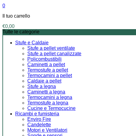
0
Il tuo carrello
€
0,00
Tutte le categorie
Stufe e Caldaie
Stufe a pellet ventilate
Stufe a pellet canalizzate
Policombustibili
Caminetti a pellet
Termostufe a pellet
Termocamini a pellet
Caldaie a pellet
Stufe a legna
Caminetti a legna
Termocamini a legna
Termostufe a legna
Cucine e Termocucine
Ricambi e fumisteria
Enviro Fire
Candelette
Motori e Ventilatori
Sonde e sensori