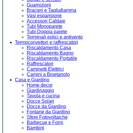
Guarnizioni
Bracieri e Tagliafiamma
Vasi espansione
Accessori Caldaie
Tubi Monoparete
Tubi Doppia parete
Terminali eolici e antivento
Termoconvettori e raffrescatori
Riscaldamento Casa
Riscaldamento Bagno
Riscaldamento Portatile
Raffrescatori
Caminetti Elettrici
Camini a Bioetanolo
Casa e Giardino
Home decor
Giardinaggio
Tavola e cucina
Docce Solari
Docce da Giardino
Fontane da Giardino
Sfere Fotovoltaiche
Barbecue e Forni
Bambini