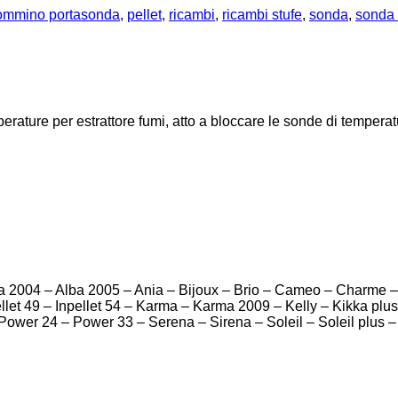
ommino portasonda
,
pellet
,
ricambi
,
ricambi stufe
,
sonda
,
sonda 
rature per estrattore fumi, atto a bloccare le sonde di tempera
2004 – Alba 2005 – Ania – Bijoux – Brio – Cameo – Charme – 
npellet 49 – Inpellet 54 – Karma – Karma 2009 – Kelly – Kikka 
 Power 24 – Power 33 – Serena – Sirena – Soleil – Soleil plus –