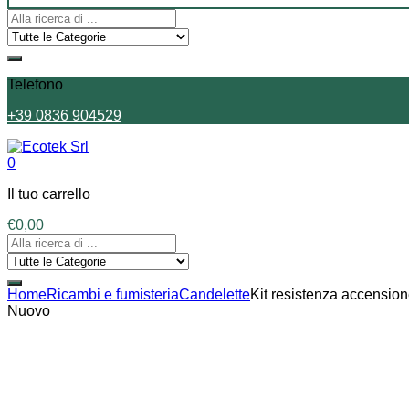
Telefono
+39 0836 904529
0
Il tuo carrello
€
0,00
Home
Ricambi e fumisteria
Candelette
Kit resistenza accensio
Nuovo