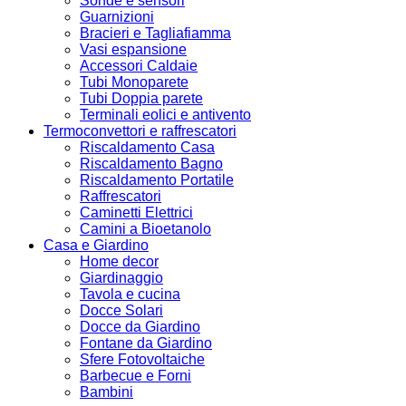
Sonde e sensori
Guarnizioni
Bracieri e Tagliafiamma
Vasi espansione
Accessori Caldaie
Tubi Monoparete
Tubi Doppia parete
Terminali eolici e antivento
Termoconvettori e raffrescatori
Riscaldamento Casa
Riscaldamento Bagno
Riscaldamento Portatile
Raffrescatori
Caminetti Elettrici
Camini a Bioetanolo
Casa e Giardino
Home decor
Giardinaggio
Tavola e cucina
Docce Solari
Docce da Giardino
Fontane da Giardino
Sfere Fotovoltaiche
Barbecue e Forni
Bambini