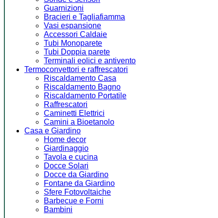
Guarnizioni
Bracieri e Tagliafiamma
Vasi espansione
Accessori Caldaie
Tubi Monoparete
Tubi Doppia parete
Terminali eolici e antivento
Termoconvettori e raffrescatori
Riscaldamento Casa
Riscaldamento Bagno
Riscaldamento Portatile
Raffrescatori
Caminetti Elettrici
Camini a Bioetanolo
Casa e Giardino
Home decor
Giardinaggio
Tavola e cucina
Docce Solari
Docce da Giardino
Fontane da Giardino
Sfere Fotovoltaiche
Barbecue e Forni
Bambini