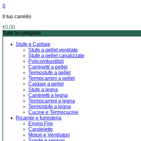
0
Il tuo carrello
€
0,00
Tutte le categorie
Stufe e Caldaie
Stufe a pellet ventilate
Stufe a pellet canalizzate
Policombustibili
Caminetti a pellet
Termostufe a pellet
Termocamini a pellet
Caldaie a pellet
Stufe a legna
Caminetti a legna
Termocamini a legna
Termostufe a legna
Cucine e Termocucine
Ricambi e fumisteria
Enviro Fire
Candelette
Motori e Ventilatori
Sonde e sensori