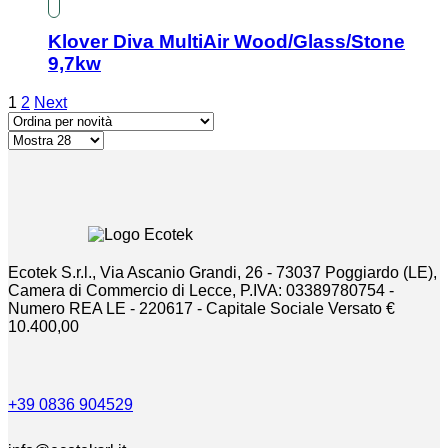
Klover Diva MultiAir Wood/Glass/Stone
9,7kw
1
2
Next
Ecotek S.r.l., Via Ascanio Grandi, 26 - 73037 Poggiardo (LE),
Camera di Commercio di Lecce, P.IVA: 03389780754 -
Numero REA LE - 220617 - Capitale Sociale Versato €
10.400,00
+39 0836 904529