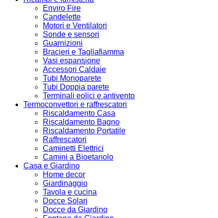
Enviro Fire
Candelette
Motori e Ventilatori
Sonde e sensori
Guarnizioni
Bracieri e Tagliafiamma
Vasi espansione
Accessori Caldaie
Tubi Monoparete
Tubi Doppia parete
Terminali eolici e antivento
Termoconvettori e raffrescatori
Riscaldamento Casa
Riscaldamento Bagno
Riscaldamento Portatile
Raffrescatori
Caminetti Elettrici
Camini a Bioetanolo
Casa e Giardino
Home decor
Giardinaggio
Tavola e cucina
Docce Solari
Docce da Giardino