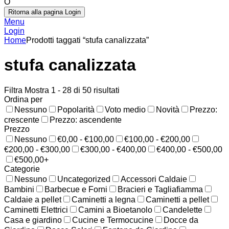
O
Ritorna alla pagina Login
Menu
Login
Home
Prodotti taggati “stufa canalizzata”
stufa canalizzata
Filtra
Mostra 1 - 28 di 50 risultati
Ordina per
Nessuno
Popolarità
Voto medio
Novità
Prezzo:
crescente
Prezzo: ascendente
Prezzo
Nessuno
€0,00 - €100,00
€100,00 - €200,00
€200,00 - €300,00
€300,00 - €400,00
€400,00 - €500,00
€500,00+
Categorie
Nessuno
Uncategorized
Accessori Caldaie
Bambini
Barbecue e Forni
Bracieri e Tagliafiamma
Caldaie a pellet
Caminetti a legna
Caminetti a pellet
Caminetti Elettrici
Camini a Bioetanolo
Candelette
Casa e giardino
Cucine e Termocucine
Docce da