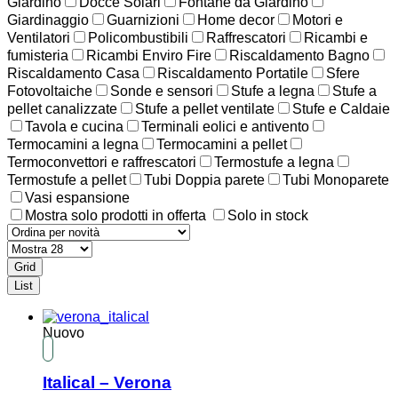
Giardino
Docce Solari
Fontane da Giardino
Giardinaggio
Guarnizioni
Home decor
Motori e
Ventilatori
Policombustibili
Raffrescatori
Ricambi e
fumisteria
Ricambi Enviro Fire
Riscaldamento Bagno
Riscaldamento Casa
Riscaldamento Portatile
Sfere
Fotovoltaiche
Sonde e sensori
Stufe a legna
Stufe a
pellet canalizzate
Stufe a pellet ventilate
Stufe e Caldaie
Tavola e cucina
Terminali eolici e antivento
Termocamini a legna
Termocamini a pellet
Termoconvettori e raffrescatori
Termostufe a legna
Termostufe a pellet
Tubi Doppia parete
Tubi Monoparete
Vasi espansione
Mostra solo prodotti in offerta
Solo in stock
Grid
List
Nuovo
Italical – Verona