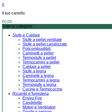
0
Il tuo carrello
€
0,00
Tutte le categorie
Stufe e Caldaie
Stufe a pellet ventilate
Stufe a pellet canalizzate
Policombustibili
Caminetti a pellet
Termostufe a pellet
Termocamini a pellet
Caldaie a pellet
Stufe a legna
Caminetti a legna
Termocamini a legna
Termostufe a legna
Cucine e Termocucine
Ricambi e fumisteria
Enviro Fire
Candelette
Motori e Ventilatori
Sonde e sensori