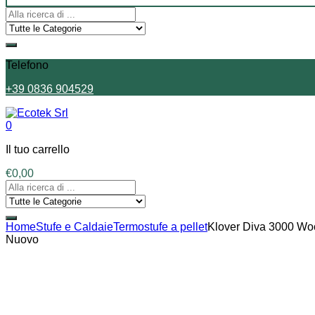
Telefono
+39 0836 904529
0
Il tuo carrello
€
0,00
Home
Stufe e Caldaie
Termostufe a pellet
Klover Diva 3000 W
Nuovo