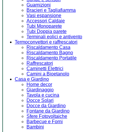
Guarnizioni
Bracieri e Tagliafiamma
Vasi espansione
Accessori Caldaie
Tubi Monoparete
Tubi Doppia parete
Terminali eolici e antivento
Termoconvettori e raffrescatori
Riscaldamento Casa
Riscaldamento Bagno
Riscaldamento Portatile
Raffrescatori
Caminetti Elettrici
Camini a Bioetanolo
Casa e Giardino
Home decor
Giardinaggio
Tavola e cucina
Docce Solari
Docce da Giardino
Fontane da Giardino
Sfere Fotovoltaiche
Barbecue e Forni
Bambini