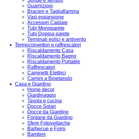
Sonde e sensori
Guarnizioni
Bracieri e Tagliafiamma
Vasi espansione
Accessori Caldaie
Tubi Monoparete
Tubi Doppia parete
Terminali eolici e antivento
Termoconvettori e raffrescatori
Riscaldamento Casa
Riscaldamento Bagno
Riscaldamento Portatile
Raffrescatori
Caminetti Elettrici
Camini a Bioetanolo
Casa e Giardino
Home decor
Giardinaggio
Tavola e cucina
Docce Solari
Docce da Giardino
Fontane da Giardino
Sfere Fotovoltaiche
Barbecue e Forni
Bambini