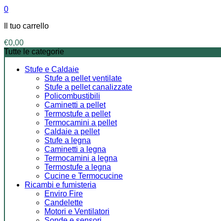
0
Il tuo carrello
€
0,00
Tutte le categorie
Stufe e Caldaie
Stufe a pellet ventilate
Stufe a pellet canalizzate
Policombustibili
Caminetti a pellet
Termostufe a pellet
Termocamini a pellet
Caldaie a pellet
Stufe a legna
Caminetti a legna
Termocamini a legna
Termostufe a legna
Cucine e Termocucine
Ricambi e fumisteria
Enviro Fire
Candelette
Motori e Ventilatori
Sonde e sensori