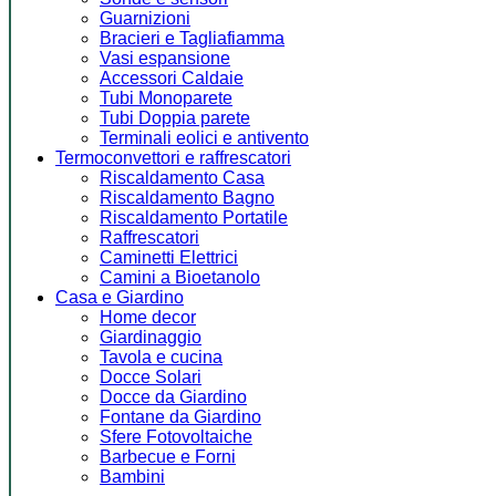
Guarnizioni
Bracieri e Tagliafiamma
Vasi espansione
Accessori Caldaie
Tubi Monoparete
Tubi Doppia parete
Terminali eolici e antivento
Termoconvettori e raffrescatori
Riscaldamento Casa
Riscaldamento Bagno
Riscaldamento Portatile
Raffrescatori
Caminetti Elettrici
Camini a Bioetanolo
Casa e Giardino
Home decor
Giardinaggio
Tavola e cucina
Docce Solari
Docce da Giardino
Fontane da Giardino
Sfere Fotovoltaiche
Barbecue e Forni
Bambini