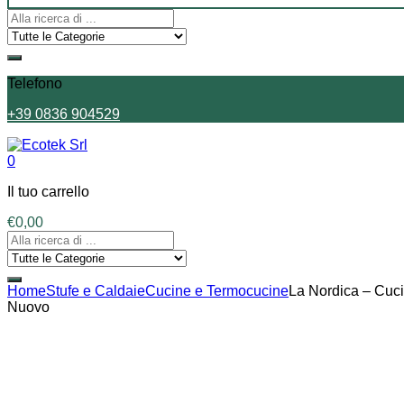
Telefono
+39 0836 904529
0
Il tuo carrello
€
0,00
Home
Stufe e Caldaie
Cucine e Termocucine
La Nordica – Cuci
Nuovo