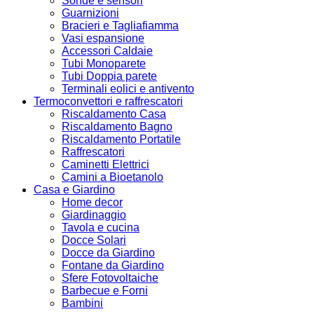
Sonde e sensori
Guarnizioni
Bracieri e Tagliafiamma
Vasi espansione
Accessori Caldaie
Tubi Monoparete
Tubi Doppia parete
Terminali eolici e antivento
Termoconvettori e raffrescatori
Riscaldamento Casa
Riscaldamento Bagno
Riscaldamento Portatile
Raffrescatori
Caminetti Elettrici
Camini a Bioetanolo
Casa e Giardino
Home decor
Giardinaggio
Tavola e cucina
Docce Solari
Docce da Giardino
Fontane da Giardino
Sfere Fotovoltaiche
Barbecue e Forni
Bambini