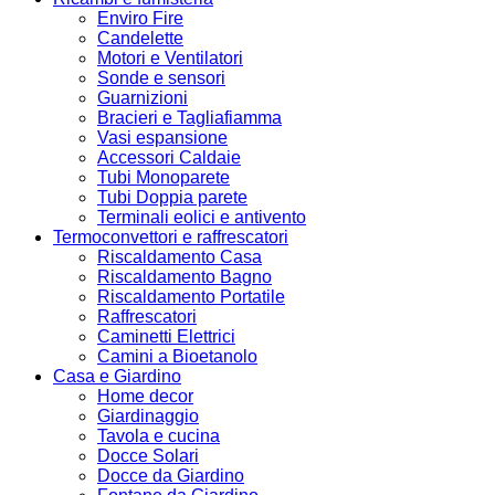
Enviro Fire
Candelette
Motori e Ventilatori
Sonde e sensori
Guarnizioni
Bracieri e Tagliafiamma
Vasi espansione
Accessori Caldaie
Tubi Monoparete
Tubi Doppia parete
Terminali eolici e antivento
Termoconvettori e raffrescatori
Riscaldamento Casa
Riscaldamento Bagno
Riscaldamento Portatile
Raffrescatori
Caminetti Elettrici
Camini a Bioetanolo
Casa e Giardino
Home decor
Giardinaggio
Tavola e cucina
Docce Solari
Docce da Giardino