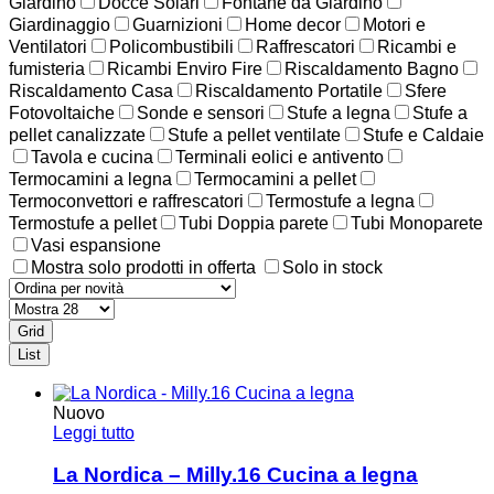
Giardino
Docce Solari
Fontane da Giardino
Giardinaggio
Guarnizioni
Home decor
Motori e
Ventilatori
Policombustibili
Raffrescatori
Ricambi e
fumisteria
Ricambi Enviro Fire
Riscaldamento Bagno
Riscaldamento Casa
Riscaldamento Portatile
Sfere
Fotovoltaiche
Sonde e sensori
Stufe a legna
Stufe a
pellet canalizzate
Stufe a pellet ventilate
Stufe e Caldaie
Tavola e cucina
Terminali eolici e antivento
Termocamini a legna
Termocamini a pellet
Termoconvettori e raffrescatori
Termostufe a legna
Termostufe a pellet
Tubi Doppia parete
Tubi Monoparete
Vasi espansione
Mostra solo prodotti in offerta
Solo in stock
Grid
List
Nuovo
Leggi tutto
La Nordica – Milly.16 Cucina a legna