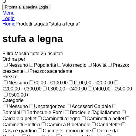
O
Ritorna alla pagina Login
Menu
Login
Home
Prodotti taggati “stufa a legna”
stufa a legna
Filtra
Mostra tutto 26 risultati
Ordina per
Nessuno
Popolarità
Voto medio
Novità
Prezzo:
crescente
Prezzo: ascendente
Prezzo
Nessuno
€0,00 - €100,00
€100,00 - €200,00
€200,00 - €300,00
€300,00 - €400,00
€400,00 - €500,00
€500,00+
Categorie
Nessuno
Uncategorized
Accessori Caldaie
Bambini
Barbecue e Forni
Bracieri e Tagliafiamma
Caldaie a pellet
Caminetti a legna
Caminetti a pellet
Caminetti Elettrici
Camini a Bioetanolo
Candelette
Casa e giardino
Cucine e Termocucine
Docce da