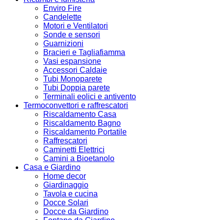
Enviro Fire
Candelette
Motori e Ventilatori
Sonde e sensori
Guarnizioni
Bracieri e Tagliafiamma
Vasi espansione
Accessori Caldaie
Tubi Monoparete
Tubi Doppia parete
Terminali eolici e antivento
Termoconvettori e raffrescatori
Riscaldamento Casa
Riscaldamento Bagno
Riscaldamento Portatile
Raffrescatori
Caminetti Elettrici
Camini a Bioetanolo
Casa e Giardino
Home decor
Giardinaggio
Tavola e cucina
Docce Solari
Docce da Giardino