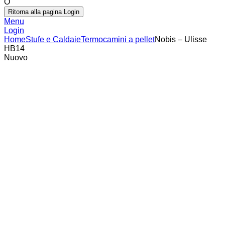
O
Ritorna alla pagina Login
Menu
Login
Home
Stufe e Caldaie
Termocamini a pellet
Nobis – Ulisse
HB14
Nuovo