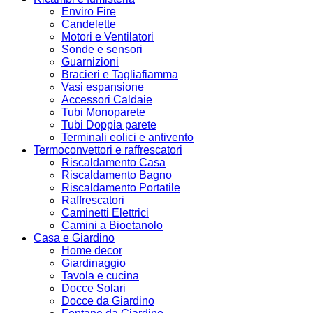
Enviro Fire
Candelette
Motori e Ventilatori
Sonde e sensori
Guarnizioni
Bracieri e Tagliafiamma
Vasi espansione
Accessori Caldaie
Tubi Monoparete
Tubi Doppia parete
Terminali eolici e antivento
Termoconvettori e raffrescatori
Riscaldamento Casa
Riscaldamento Bagno
Riscaldamento Portatile
Raffrescatori
Caminetti Elettrici
Camini a Bioetanolo
Casa e Giardino
Home decor
Giardinaggio
Tavola e cucina
Docce Solari
Docce da Giardino