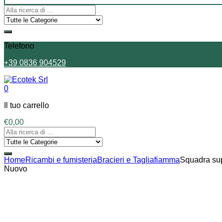
Telefono
+39 0836 904529
0
Il tuo carrello
€
0,00
Home
Ricambi e fumisteria
Bracieri e Tagliafiamma
Squadra sup
Nuovo