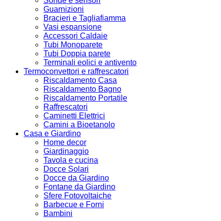
Sonde e sensori
Guarnizioni
Bracieri e Tagliafiamma
Vasi espansione
Accessori Caldaie
Tubi Monoparete
Tubi Doppia parete
Terminali eolici e antivento
Termoconvettori e raffrescatori
Riscaldamento Casa
Riscaldamento Bagno
Riscaldamento Portatile
Raffrescatori
Caminetti Elettrici
Camini a Bioetanolo
Casa e Giardino
Home decor
Giardinaggio
Tavola e cucina
Docce Solari
Docce da Giardino
Fontane da Giardino
Sfere Fotovoltaiche
Barbecue e Forni
Bambini