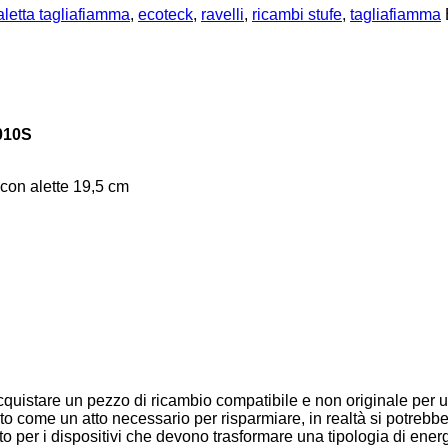
aletta tagliafiamma
,
ecoteck
,
ravelli
,
ricambi stufe
,
tagliafiamma
-010S
con alette 19,5 cm
 acquistare un pezzo di ricambio compatibile e non originale per
o come un atto necessario per risparmiare, in realtà si potrebbe
 per i dispositivi che devono trasformare una tipologia di energia 