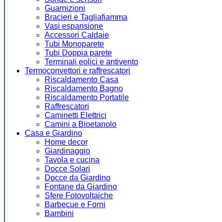
Guarnizioni
Bracieri e Tagliafiamma
Vasi espansione
Accessori Caldaie
Tubi Monoparete
Tubi Doppia parete
Terminali eolici e antivento
Termoconvettori e raffrescatori
Riscaldamento Casa
Riscaldamento Bagno
Riscaldamento Portatile
Raffrescatori
Caminetti Elettrici
Camini a Bioetanolo
Casa e Giardino
Home decor
Giardinaggio
Tavola e cucina
Docce Solari
Docce da Giardino
Fontane da Giardino
Sfere Fotovoltaiche
Barbecue e Forni
Bambini