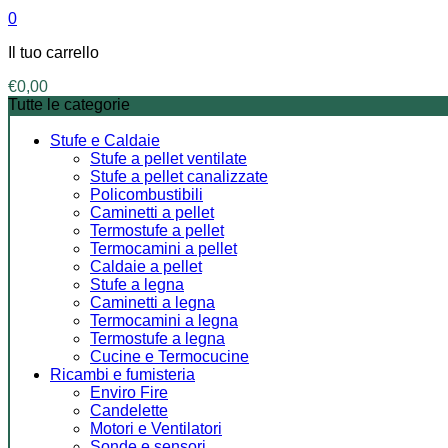
0
Il tuo carrello
€
0,00
Tutte le categorie
Stufe e Caldaie
Stufe a pellet ventilate
Stufe a pellet canalizzate
Policombustibili
Caminetti a pellet
Termostufe a pellet
Termocamini a pellet
Caldaie a pellet
Stufe a legna
Caminetti a legna
Termocamini a legna
Termostufe a legna
Cucine e Termocucine
Ricambi e fumisteria
Enviro Fire
Candelette
Motori e Ventilatori
Sonde e sensori